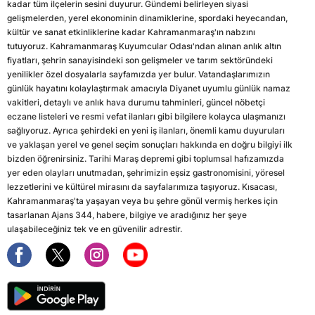
kadar tüm ilçelerin sesini duyurur. Gündemi belirleyen siyasi
gelişmelerden, yerel ekonominin dinamiklerine, spordaki heyecandan,
kültür ve sanat etkinliklerine kadar Kahramanmaraş'ın nabzını
tutuyoruz. Kahramanmaraş Kuyumcular Odası'ndan alınan anlık altın
fiyatları, şehrin sanayisindeki son gelişmeler ve tarım sektöründeki
yenilikler özel dosyalarla sayfamızda yer bulur. Vatandaşlarımızın
günlük hayatını kolaylaştırmak amacıyla Diyanet uyumlu günlük namaz
vakitleri, detaylı ve anlık hava durumu tahminleri, güncel nöbetçi
eczane listeleri ve resmi vefat ilanları gibi bilgilere kolayca ulaşmanızı
sağlıyoruz. Ayrıca şehirdeki en yeni iş ilanları, önemli kamu duyuruları
ve yaklaşan yerel ve genel seçim sonuçları hakkında en doğru bilgiyi ilk
bizden öğrenirsiniz. Tarihi Maraş depremi gibi toplumsal hafızamızda
yer eden olayları unutmadan, şehrimizin eşsiz gastronomisini, yöresel
lezzetlerini ve kültürel mirasını da sayfalarımıza taşıyoruz. Kısacası,
Kahramanmaraş'ta yaşayan veya bu şehre gönül vermiş herkes için
tasarlanan Ajans 344, habere, bilgiye ve aradığınız her şeye
ulaşabileceğiniz tek ve en güvenilir adrestir.