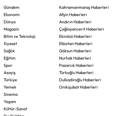
Gündem
Kahramanmaraş Haberleri
Ekonomi
Afşin Haberleri
Dünya
Andırın Haberleri
Magazin
Çağlayancerit Haberleri
Bilim ve Teknoloji
Ekinözü Haberleri
Siyaset
Elbistan Haberleri
Sağlık
Göksun Haberleri
Eğitim
Nurhak Haberleri
Spor
Pazarcık Haberleri
Asayiş
Türkoğlu Haberleri
Türkiye
Dulkadiroğlu Haberleri
Yemek
Onikişubat Haberleri
Sinema
Yaşam
Kültür-Sanat
Dış Politika