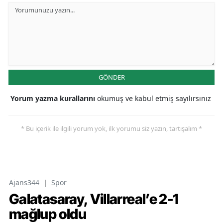
GÖNDER
Yorum yazma kurallarını
okumuş ve kabul etmiş sayılırsınız
* Bu içerik ile ilgili yorum yok, ilk yorumu siz yazın, tartışalım *
Ajans344
|
Spor
Galatasaray, Villarreal’e 2-1
mağlup oldu