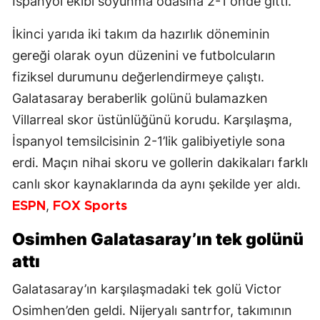
İspanyol ekibi soyunma odasına 2-1 önde gitti.
İkinci yarıda iki takım da hazırlık döneminin
gereği olarak oyun düzenini ve futbolcuların
fiziksel durumunu değerlendirmeye çalıştı.
Galatasaray beraberlik golünü bulamazken
Villarreal skor üstünlüğünü korudu. Karşılaşma,
İspanyol temsilcisinin 2-1’lik galibiyetiyle sona
erdi. Maçın nihai skoru ve gollerin dakikaları farklı
canlı skor kaynaklarında da aynı şekilde yer aldı.
,
ESPN
FOX Sports
Osimhen Galatasaray’ın tek golünü
attı
Galatasaray’ın karşılaşmadaki tek golü Victor
Osimhen’den geldi. Nijeryalı santrfor, takımının