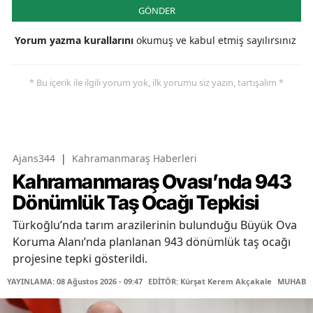
GÖNDER
Yorum yazma kurallarını
okumuş ve kabul etmiş sayılırsınız
* Bu içerik ile ilgili yorum yok, ilk yorumu siz yazın, tartışalım *
Ajans344
|
Kahramanmaraş Haberleri
Kahramanmaraş Ovası’nda 943
Dönümlük Taş Ocağı Tepkisi
Türkoğlu’nda tarım arazilerinin bulunduğu Büyük Ova
Koruma Alanı’nda planlanan 943 dönümlük taş ocağı
projesine tepki gösterildi.
YAYINLAMA: 08 Ağustos 2026 - 09:47
EDİTÖR: Kürşat Kerem Akçakale
MUHABİR