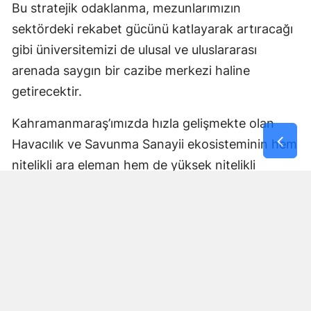
Bu stratejik odaklanma, mezunlarımızın
sektördeki rekabet gücünü katlayarak artıracağı
gibi üniversitemizi de ulusal ve uluslararası
arenada saygın bir cazibe merkezi haline
getirecektir.
Kahramanmaraş’ımızda hızla gelişmekte olan
Havacılık ve Savunma Sanayii ekosisteminin hem
nitelikli ara eleman hem de yüksek nitelikli
mühendis ve uzman ihtiyaçlarını karşılamaya,
aynı zamanda sektöre güçlü bir bilimsel altyapı
sunmaya kararlıyız. Şehrimizi ve bölgesini bu
stratejik alanların üssü yapmak için tüm
akademik kadromuzla var gücümüzle
çalışacağız."