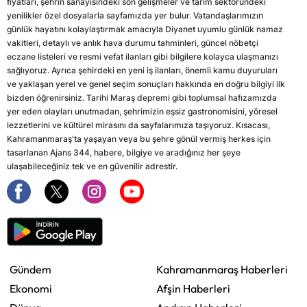
fiyatları, şehrin sanayisindeki son gelişmeler ve tarım sektöründeki
yenilikler özel dosyalarla sayfamızda yer bulur. Vatandaşlarımızın
günlük hayatını kolaylaştırmak amacıyla Diyanet uyumlu günlük namaz
vakitleri, detaylı ve anlık hava durumu tahminleri, güncel nöbetçi
eczane listeleri ve resmi vefat ilanları gibi bilgilere kolayca ulaşmanızı
sağlıyoruz. Ayrıca şehirdeki en yeni iş ilanları, önemli kamu duyuruları
ve yaklaşan yerel ve genel seçim sonuçları hakkında en doğru bilgiyi ilk
bizden öğrenirsiniz. Tarihi Maraş depremi gibi toplumsal hafızamızda
yer eden olayları unutmadan, şehrimizin eşsiz gastronomisini, yöresel
lezzetlerini ve kültürel mirasını da sayfalarımıza taşıyoruz. Kısacası,
Kahramanmaraş'ta yaşayan veya bu şehre gönül vermiş herkes için
tasarlanan Ajans 344, habere, bilgiye ve aradığınız her şeye
ulaşabileceğiniz tek ve en güvenilir adrestir.
Gündem
Kahramanmaraş Haberleri
Ekonomi
Afşin Haberleri