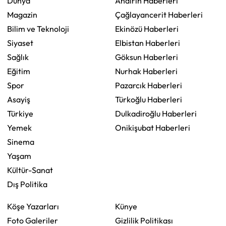
Dünya
Andırın Haberleri
Magazin
Çağlayancerit Haberleri
Bilim ve Teknoloji
Ekinözü Haberleri
Siyaset
Elbistan Haberleri
Sağlık
Göksun Haberleri
Eğitim
Nurhak Haberleri
Spor
Pazarcık Haberleri
Asayiş
Türkoğlu Haberleri
Türkiye
Dulkadiroğlu Haberleri
Yemek
Onikişubat Haberleri
Sinema
Yaşam
Kültür-Sanat
Dış Politika
Köşe Yazarları
Künye
Foto Galeriler
Gizlilik Politikası