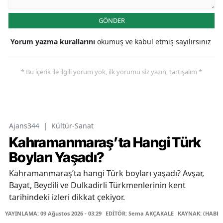
GÖNDER
Yorum yazma kurallarını
okumuş ve kabul etmiş sayılırsınız
* Bu içerik ile ilgili yorum yok, ilk yorumu siz yazın, tartışalım *
Ajans344
|
Kültür-Sanat
Kahramanmaraş’ta Hangi Türk
Boyları Yaşadı?
Kahramanmaraş’ta hangi Türk boyları yaşadı? Avşar,
Bayat, Beydili ve Dulkadirli Türkmenlerinin kent
tarihindeki izleri dikkat çekiyor.
YAYINLAMA: 09 Ağustos 2026 - 03:29
EDİTÖR: Sema AKÇAKALE
KAYNAK: (HABER