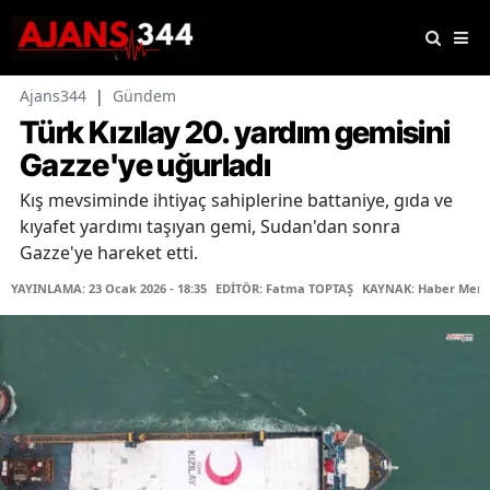
Ajans344
|
Gündem
Türk Kızılay 20. yardım gemisini
Gazze'ye uğurladı
Kış mevsiminde ihtiyaç sahiplerine battaniye, gıda ve
kıyafet yardımı taşıyan gemi, Sudan'dan sonra
Gazze'ye hareket etti.
YAYINLAMA: 23 Ocak 2026 - 18:35
EDİTÖR: Fatma TOPTAŞ
KAYNAK: Haber Merk