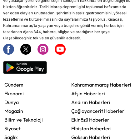
ve yaklaşan yerel ve genel seçim sonuçları hakkında en doğru bilgiyi ilk
bizden öğrenirsiniz. Tarihi Maraş depremi gibi toplumsal hafızamızda
yer eden olayları unutmadan, şehrimizin eşsiz gastronomisini, yöresel
lezzetlerini ve kültürel mirasını da sayfalarımıza taşıyoruz. Kısacası,
Kahramanmaraş'ta yaşayan veya bu şehre gönül vermiş herkes için
tasarlanan Ajans 344, habere, bilgiye ve aradığınız her şeye
ulaşabileceğiniz tek ve en güvenilir adrestir.
Gündem
Kahramanmaraş Haberleri
Ekonomi
Afşin Haberleri
Dünya
Andırın Haberleri
Magazin
Çağlayancerit Haberleri
Bilim ve Teknoloji
Ekinözü Haberleri
Siyaset
Elbistan Haberleri
Sağlık
Göksun Haberleri