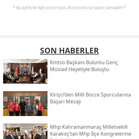
* Bu içerik ile ilgili yorum yok, ilk yorumu siz yazın, tartışalım *
SON HABERLER
Kmtso Başkanı Buluntu Genç
Müsi̇ad Heyetiyle Buluştu
Kirişci’den Milli Bocce Sporcularına
Başarı Mesajı
Mhp Kahramanmaraş Milletvekili
Karakoç’tan Mhp İlçe Kongrelerine