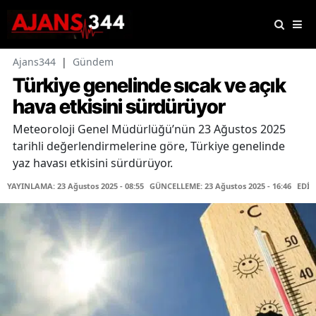
Ajans344
|
Gündem
Türkiye genelinde sıcak ve açık
hava etkisini sürdürüyor
Meteoroloji Genel Müdürlüğü’nün 23 Ağustos 2025
tarihli değerlendirmelerine göre, Türkiye genelinde
yaz havası etkisini sürdürüyor.
YAYINLAMA: 23 Ağustos 2025 - 08:55
GÜNCELLEME: 23 Ağustos 2025 - 16:46
EDİT