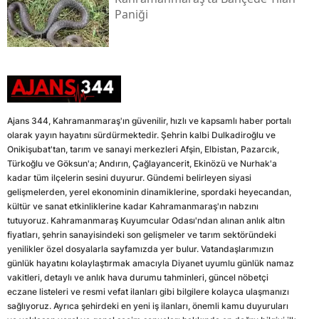
Paniği
Ajans 344, Kahramanmaraş'ın güvenilir, hızlı ve kapsamlı haber portalı
olarak yayın hayatını sürdürmektedir. Şehrin kalbi Dulkadiroğlu ve
Onikişubat'tan, tarım ve sanayi merkezleri Afşin, Elbistan, Pazarcık,
Türkoğlu ve Göksun'a; Andırın, Çağlayancerit, Ekinözü ve Nurhak'a
kadar tüm ilçelerin sesini duyurur. Gündemi belirleyen siyasi
gelişmelerden, yerel ekonominin dinamiklerine, spordaki heyecandan,
kültür ve sanat etkinliklerine kadar Kahramanmaraş'ın nabzını
tutuyoruz. Kahramanmaraş Kuyumcular Odası'ndan alınan anlık altın
fiyatları, şehrin sanayisindeki son gelişmeler ve tarım sektöründeki
yenilikler özel dosyalarla sayfamızda yer bulur. Vatandaşlarımızın
günlük hayatını kolaylaştırmak amacıyla Diyanet uyumlu günlük namaz
vakitleri, detaylı ve anlık hava durumu tahminleri, güncel nöbetçi
eczane listeleri ve resmi vefat ilanları gibi bilgilere kolayca ulaşmanızı
sağlıyoruz. Ayrıca şehirdeki en yeni iş ilanları, önemli kamu duyuruları