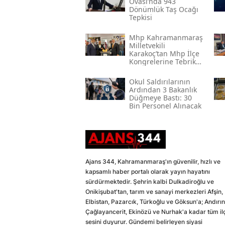
Ovası’nda 943
Dönümlük Taş Ocağı
Tepkisi
Mhp Kahramanmaraş
Milletvekili
Karakoç’tan Mhp İlçe
Kongrelerine Tebrik
Mesajı
Okul Saldırılarının
Ardından 3 Bakanlık
Düğmeye Bastı: 30
Bin Personel Alınacak
Ajans 344, Kahramanmaraş'ın güvenilir, hızlı ve
kapsamlı haber portalı olarak yayın hayatını
sürdürmektedir. Şehrin kalbi Dulkadiroğlu ve
Onikişubat'tan, tarım ve sanayi merkezleri Afşin,
Elbistan, Pazarcık, Türkoğlu ve Göksun'a; Andırın
Çağlayancerit, Ekinözü ve Nurhak'a kadar tüm il
sesini duyurur. Gündemi belirleyen siyasi