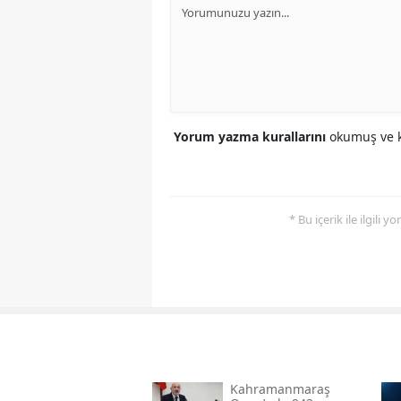
Yorum yazma kurallarını
okumuş ve k
* Bu içerik ile ilgili 
Kahramanmaraş