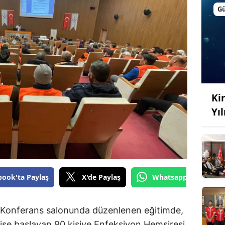
G
Kir
Yı
book'ta Paylaş
X'de Paylaş
Whatsapp'tan Gönde
i Konferans salonunda düzenlenen eğitimde,
işe başlayan 90 kişiye Enfeksiyon Hemşiresi