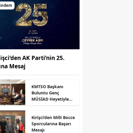
ündem
işci’den AK Parti’nin 25.
lına Mesaj
KMTSO Başkanı
Buluntu Genç
MÜSİAD Heyetiyle
r
Buluştu
Kirişci’den Milli Bocce
Sporcularına Başarı
Mesajı