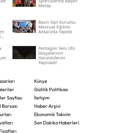
̇ad
Sporcularına Başarı
Mesajı
Basın İlan Kurumu
Mevzuat Eğitimi
den
Ankara’da Yapıldı
in
a
Pentagon Yeni Ufo
Dosyalarının
rum
Görüntülerini
Yayınladı!
zarları
Künye
leriler
Gizlilik Politikası
ler Sayfası
İletişim
l Borsası
Haber Arşivi
urları
Ekonomik Takvim
yatları
Son Dakika Haberleri
Fiyatları