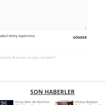
abul etmiş sayılırsınız
GÖNDER
yorum yok, ilk yorumu siz yazın, tartışalım *
SON HABERLER
Kirişci’den Ak Parti’nin
Kmtso Başkanı