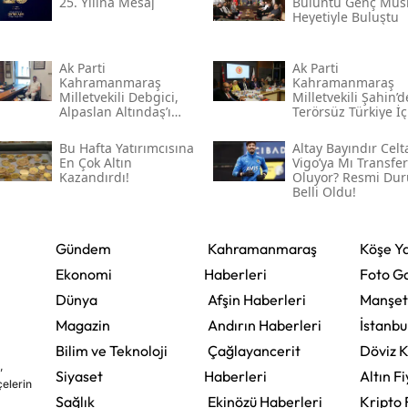
25. Yılına Mesaj
Buluntu Genç Müsi
Heyetiyle Buluştu
Ak Parti
Ak Parti
Kahramanmaraş
Kahramanmaraş
Milletvekili Debgici,
Milletvekili Şahin’
Alpaslan Altındaş’ı
Terörsüz Türkiye İç
Ağırladı
Gece Mesaisi
Bu Hafta Yatırımcısına
Altay Bayındır Celt
En Çok Altın
Vigo’ya Mı Transfer
Kazandırdı!
Oluyor? Resmi Du
Belli Oldu!
Gündem
Kahramanmaraş
Köşe Ya
Ekonomi
Haberleri
Foto Ga
Dünya
Afşin Haberleri
Manşet
Magazin
Andırın Haberleri
İstanbu
Bilim ve Teknoloji
Çağlayancerit
Döviz K
,
Siyaset
Haberleri
Altın Fi
çelerin
Sağlık
Ekinözü Haberleri
Kripto 