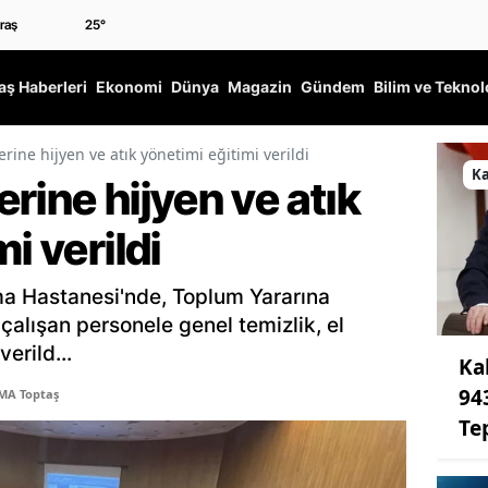
25
°
ş Haberleri
Ekonomi
Dünya
Magazin
Gündem
Bilim ve Teknol
rine hijyen ve atık yönetimi eğitimi verildi
K
rine hijyen ve atık
mi verildi
a Hastanesi'nde, Toplum Yararına
alışan personele genel temizlik, el
verild...
Ka
94
MA Toptaş
Te