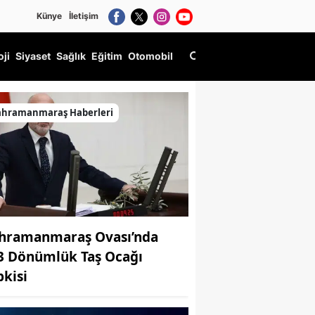
Künye
İletişim
oji
Siyaset
Sağlık
Eğitim
Otomobil
ahramanmaraş Haberleri
hramanmaraş Ovası’nda
3 Dönümlük Taş Ocağı
pkisi