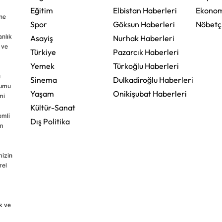
Eğitim
Elbistan Haberleri
Ekonom
ine
Spor
Göksun Haberleri
Nöbetç
nlık
Asayiş
Nurhak Haberleri
 ve
Türkiye
Pazarcık Haberleri
Yemek
Türkoğlu Haberleri
u
Sinema
Dulkadiroğlu Haberleri
rumu
Yaşam
Onikişubat Haberleri
mi
Kültür-Sanat
emli
Dış Politika
im
mizin
rel
k ve