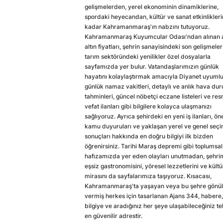
gelişmelerden, yerel ekonominin dinamiklerine,
spordaki heyecandan, kültür ve sanat etkinlikler
kadar Kahramanmaraş'ın nabzını tutuyoruz.
Kahramanmaraş Kuyumcular Odası'ndan alınan a
altın fiyatları, şehrin sanayisindeki son gelişmeler
tarım sektöründeki yenilikler özel dosyalarla
sayfamızda yer bulur. Vatandaşlarımızın günlük
hayatını kolaylaştırmak amacıyla Diyanet uyuml
günlük namaz vakitleri, detaylı ve anlık hava du
tahminleri, güncel nöbetçi eczane listeleri ve res
vefat ilanları gibi bilgilere kolayca ulaşmanızı
sağlıyoruz. Ayrıca şehirdeki en yeni iş ilanları, ön
kamu duyuruları ve yaklaşan yerel ve genel seç
sonuçları hakkında en doğru bilgiyi ilk bizden
öğrenirsiniz. Tarihi Maraş depremi gibi toplumsal
hafızamızda yer eden olayları unutmadan, şehri
eşsiz gastronomisini, yöresel lezzetlerini ve kültü
mirasını da sayfalarımıza taşıyoruz. Kısacası,
Kahramanmaraş'ta yaşayan veya bu şehre gönül
vermiş herkes için tasarlanan Ajans 344, habere,
bilgiye ve aradığınız her şeye ulaşabileceğiniz te
en güvenilir adrestir.