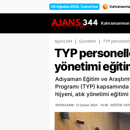
08 Ağustos 2026, Cumartesi
Kahramanmara
Ajans344
|
Gündem
|
TYP personelle
TYP personelle
yönetimi eğiti
Adıyaman Eğitim ve Araştırm
Programı (TYP) kapsamında ç
hijyeni, atık yönetimi eğitimi 
YAYINLAMA: 12 Şubat 2024 - 14:48
EDİTÖR: FAT