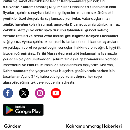
kültür ve sanat etkinliklerine kadar Kahramanmaraş'ın nabzını
tutuyoruz. Kahramanmaraş Kuyumcular Odası'ndan alınan anlık altın
fiyatları, şehrin sanayisindeki son gelişmeler ve tarım sektöründeki
yenilikler özel dosyalarla sayfamızda yer bulur. Vatandaşlarımızın
günlük hayatını kolaylaştırmak amacıyla Diyanet uyumlu günlük namaz
vakitleri, detaylı ve anlık hava durumu tahminleri, güncel nöbetçi
eczane listeleri ve resmi vefat ilanları gibi bilgilere kolayca ulaşmanızı
sağlıyoruz. Ayrıca şehirdeki en yeni iş ilanları, önemli kamu duyuruları
ve yaklaşan yerel ve genel seçim sonuçları hakkında en doğru bilgiyi ilk
bizden öğrenirsiniz. Tarihi Maraş depremi gibi toplumsal hafızamızda
yer eden olayları unutmadan, şehrimizin eşsiz gastronomisini, yöresel
lezzetlerini ve kültürel mirasını da sayfalarımıza taşıyoruz. Kısacası,
Kahramanmaraş'ta yaşayan veya bu şehre gönül vermiş herkes için
tasarlanan Ajans 344, habere, bilgiye ve aradığınız her şeye
ulaşabileceğiniz tek ve en güvenilir adrestir.
Gündem
Kahramanmaraş Haberleri