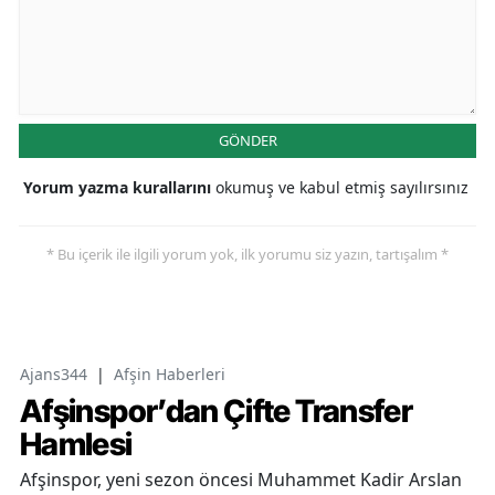
GÖNDER
Yorum yazma kurallarını
okumuş ve kabul etmiş sayılırsınız
* Bu içerik ile ilgili yorum yok, ilk yorumu siz yazın, tartışalım *
Ajans344
|
Afşin Haberleri
Afşinspor’dan Çifte Transfer
Hamlesi
Afşinspor, yeni sezon öncesi Muhammet Kadir Arslan