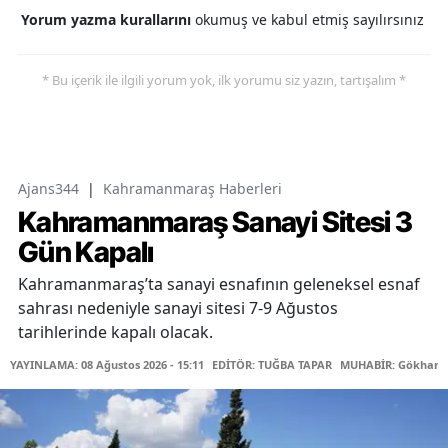
Yorum yazma kurallarını
okumuş ve kabul etmiş sayılırsınız
* Bu içerik ile ilgili yorum yok, ilk yorumu siz yazın, tartışalım *
Ajans344
|
Kahramanmaraş Haberleri
Kahramanmaraş Sanayi Sitesi 3
Gün Kapalı
Kahramanmaraş’ta sanayi esnafının geleneksel esnaf
sahrası nedeniyle sanayi sitesi 7-9 Ağustos
tarihlerinde kapalı olacak.
YAYINLAMA: 08 Ağustos 2026 - 15:11
EDİTÖR: TUĞBA TAPAR
MUHABİR: Gökhan 