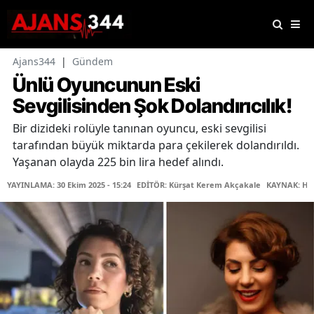
Ajans344
|
Gündem
Ünlü Oyuncunun Eski
Sevgilisinden Şok Dolandırıcılık!
Bir dizideki rolüyle tanınan oyuncu, eski sevgilisi
tarafından büyük miktarda para çekilerek dolandırıldı.
Yaşanan olayda 225 bin lira hedef alındı.
YAYINLAMA: 30 Ekim 2025 - 15:24
EDİTÖR: Kürşat Kerem Akçakale
KAYNAK: Ha