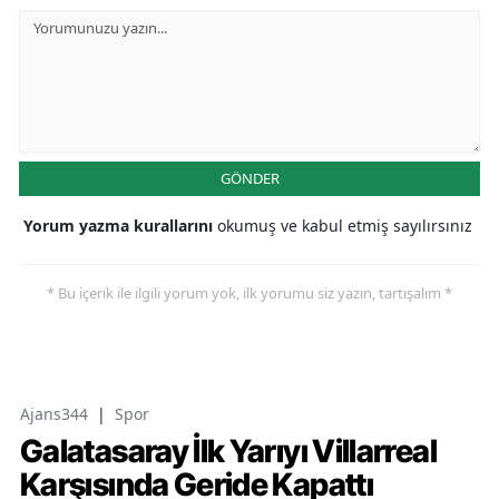
GÖNDER
Yorum yazma kurallarını
okumuş ve kabul etmiş sayılırsınız
* Bu içerik ile ilgili yorum yok, ilk yorumu siz yazın, tartışalım *
Ajans344
|
Spor
Galatasaray İlk Yarıyı Villarreal
Karşısında Geride Kapattı