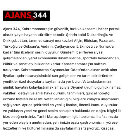
Ajans 344, Kahramanmaraş'ın güvenilir, hızlı ve kapsamlı haber portalı
olarak yayın hayatını sürdürmektedir. Şehrin kalbi Dulkadiroğlu ve
Onikişubat'tan, tarım ve sanayi merkezleri Afşin, Elbistan, Pazarcık,
Türkoğlu ve Göksun'a; Andırın, Çağlayancerit, Ekinözü ve Nurhak'a
kadar tüm ilçelerin sesini duyurur. Gündemi belirleyen siyasi
gelişmelerden, yerel ekonominin dinamiklerine, spordaki heyecandan,
kültür ve sanat etkinliklerine kadar Kahramanmaraş'ın nabzını
tutuyoruz. Kahramanmaraş Kuyumcular Odası'ndan alınan anlık altın
fiyatları, şehrin sanayisindeki son gelişmeler ve tarım sektöründeki
yenilikler özel dosyalarla sayfamızda yer bulur. Vatandaşlarımızın
günlük hayatını kolaylaştırmak amacıyla Diyanet uyumlu günlük namaz
vakitleri, detaylı ve anlık hava durumu tahminleri, güncel nöbetçi
eczane listeleri ve resmi vefat ilanları gibi bilgilere kolayca ulaşmanızı
sağlıyoruz. Ayrıca şehirdeki en yeni iş ilanları, önemli kamu duyuruları
ve yaklaşan yerel ve genel seçim sonuçları hakkında en doğru bilgiyi ilk
bizden öğrenirsiniz. Tarihi Maraş depremi gibi toplumsal hafızamızda
yer eden olayları unutmadan, şehrimizin eşsiz gastronomisini, yöresel
lezzetlerini ve kültürel mirasını da sayfalarımıza taşıyoruz. Kısacası,