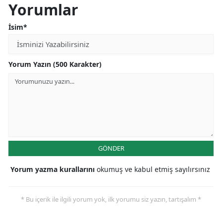
Yorumlar
İsim*
Yorum Yazın (500 Karakter)
GÖNDER
Yorum yazma kurallarını
okumuş ve kabul etmiş sayılırsınız
* Bu içerik ile ilgili yorum yok, ilk yorumu siz yazın, tartışalım *