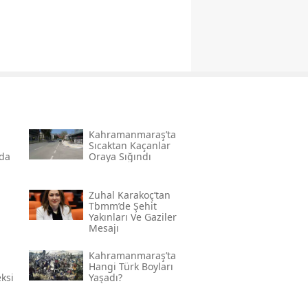
Kahramanmaraş’ta
Sıcaktan Kaçanlar
nda
Oraya Sığındı
Zuhal Karakoç’tan
Tbmm’de Şehit
Yakınları Ve Gaziler
Mesajı
 En
Kahramanmaraş’ta
a
Hangi Türk Boyları
ksi
Yaşadı?