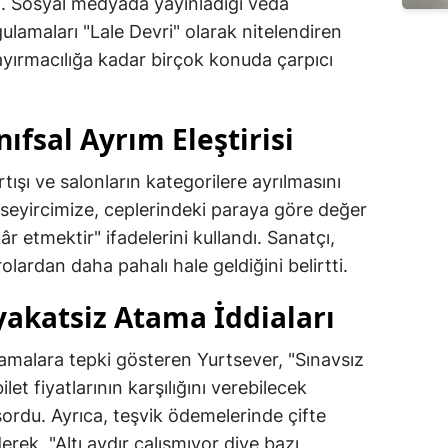
di. Sosyal medyada yayınladığı veda
amaları "Lale Devri" olarak nitelendiren
ayırmacılığa kadar birçok konuda çarpıcı
nıfsal Ayrım Eleştirisi
rtışı ve salonların kategorilere ayrılmasını
en seyircimize, ceplerindeki paraya göre değer
r etmektir" ifadelerini kullandı. Sanatçı,
trolardan daha pahalı hale geldiğini belirtti.
yakatsiz Atama İddiaları
tamalara tepki gösteren Yurtsever, "Sınavsız
let fiyatlarının karşılığını verebilecek
sordu. Ayrıca, teşvik ödemelerinde çifte
erek, "Altı aydır çalışmıyor diye bazı