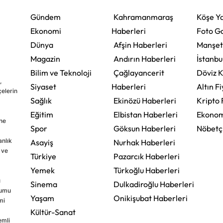
Gündem
Kahramanmaraş
Köşe Ya
Ekonomi
Haberleri
Foto Ga
Dünya
Afşin Haberleri
Manşet
Magazin
Andırın Haberleri
İstanbu
Bilim ve Teknoloji
Çağlayancerit
Döviz K
,
Siyaset
Haberleri
Altın Fi
çelerin
Sağlık
Ekinözü Haberleri
Kripto 
Eğitim
Elbistan Haberleri
Ekonom
ine
Spor
Göksun Haberleri
Nöbetç
nlık
Asayiş
Nurhak Haberleri
 ve
Türkiye
Pazarcık Haberleri
Yemek
Türkoğlu Haberleri
u
Sinema
Dulkadiroğlu Haberleri
rumu
Yaşam
Onikişubat Haberleri
mi
Kültür-Sanat
emli