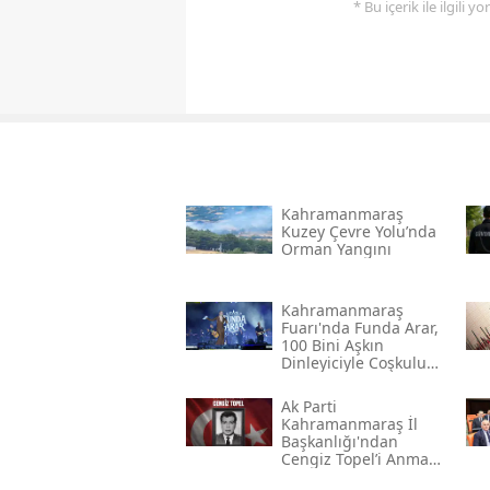
* Bu içerik ile ilgili 
Kahramanmaraş
Kuzey Çevre Yolu’nda
Orman Yangını
Kahramanmaraş
Fuarı'nda Funda Arar,
100 Bini Aşkın
Dinleyiciyle Coşkulu
Bir Konser Verdi
Ak Parti
Kahramanmaraş İl
Başkanlığı'ndan
Cengiz Topel’i Anma
Mesajı