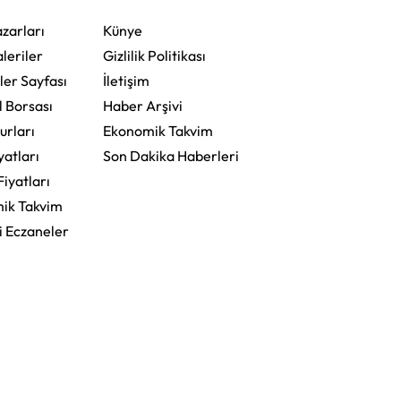
zarları
Künye
leriler
Gizlilik Politikası
ler Sayfası
İletişim
l Borsası
Haber Arşivi
urları
Ekonomik Takvim
yatları
Son Dakika Haberleri
Fiyatları
ik Takvim
i Eczaneler