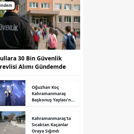
ündem
ullara 30 Bin Güvenlik
revlisi Alımı Gündemde
Oğuzhan Koç
Kahramanmaraş
r
Başkonuş Yaylası'nda
ücretsiz konser
verecek
Kahramanmaraş’ta
Sıcaktan Kaçanlar
Oraya Sığındı