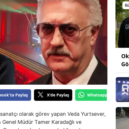
G
Ok
Gö
book'ta Paylaş
X'de Paylaş
Whatsapp'tan Gönde
ır sanatçı olarak görev yapan Veda Yurtsever,
en Genel Müdür Tamer Karadağlı ve