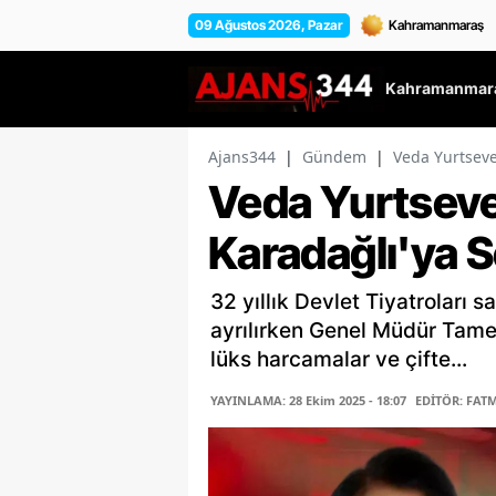
09 Ağustos 2026, Pazar
Kahramanmara
Ajans344
|
Gündem
|
Veda Yurtseve
Veda Yurtsev
Karadağlı'ya Se
32 yıllık Devlet Tiyatroları
ayrılırken Genel Müdür Tamer 
lüks harcamalar ve çifte...
YAYINLAMA: 28 Ekim 2025 - 18:07
EDİTÖR: FAT