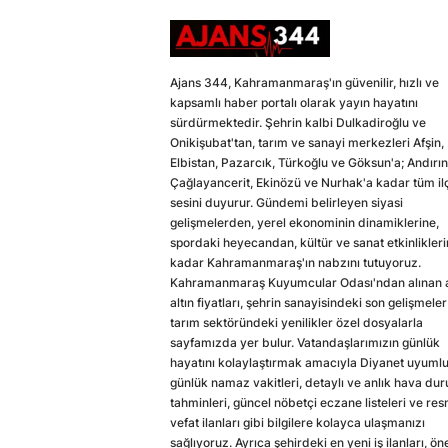
Ajans 344, Kahramanmaraş'ın güvenilir, hızlı ve
kapsamlı haber portalı olarak yayın hayatını
sürdürmektedir. Şehrin kalbi Dulkadiroğlu ve
Onikişubat'tan, tarım ve sanayi merkezleri Afşin,
Elbistan, Pazarcık, Türkoğlu ve Göksun'a; Andırın
Çağlayancerit, Ekinözü ve Nurhak'a kadar tüm il
sesini duyurur. Gündemi belirleyen siyasi
gelişmelerden, yerel ekonominin dinamiklerine,
spordaki heyecandan, kültür ve sanat etkinlikler
kadar Kahramanmaraş'ın nabzını tutuyoruz.
Kahramanmaraş Kuyumcular Odası'ndan alınan a
altın fiyatları, şehrin sanayisindeki son gelişmeler
tarım sektöründeki yenilikler özel dosyalarla
sayfamızda yer bulur. Vatandaşlarımızın günlük
hayatını kolaylaştırmak amacıyla Diyanet uyuml
günlük namaz vakitleri, detaylı ve anlık hava du
tahminleri, güncel nöbetçi eczane listeleri ve res
vefat ilanları gibi bilgilere kolayca ulaşmanızı
sağlıyoruz. Ayrıca şehirdeki en yeni iş ilanları, ön