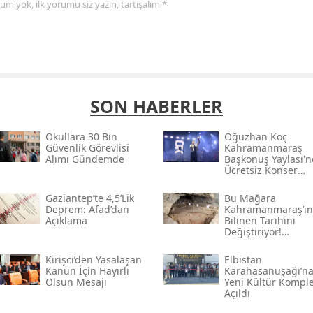
yorum yok, ilk yorumu siz yazın, tartışalım *
SON HABERLER
Okullara 30 Bin
Oğuzhan Koç
Güvenlik Görevlisi
Kahramanmaraş
Alımı Gündemde
Başkonuş Yaylası'
Ücretsiz Konser
Verecek
Gaziantep’te 4,5’lik
Bu Mağara
Deprem: Afad’dan
Kahramanmaraş’ın
Açıklama
Bilinen Tarihini
Değiştiriyor!
Kahramanmaraş'ın
Eski Yerleşim İzleri
Kirişci’den Yasalaşan
Elbistan
Kanun İçin Hayırlı
Karahasanuşağı’n
Olsun Mesajı
Yeni Kültür Komple
Açıldı