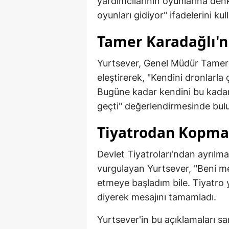
yardımcılarının oyunlarına denk
oyunları gidiyor" ifadelerini kul
Tamer Karadağlı'nı
Yurtsever, Genel Müdür Tamer K
eleştirerek, "Kendini dronlarla
Bugüne kadar kendini bu kadar 
geçti" değerlendirmesinde bul
Tiyatrodan Kopmay
Devlet Tiyatroları'ndan ayrıl
vurgulayan Yurtsever, "Beni me
etmeye başladım bile. Tiyatro
diyerek mesajını tamamladı.
Yurtsever'in bu açıklamaları s