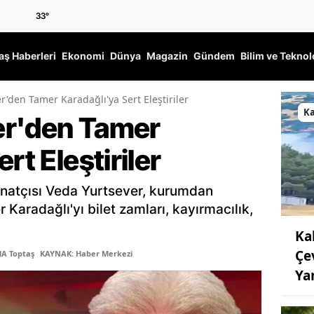
33
°
ş Haberleri
Ekonomi
Dünya
Magazin
Gündem
Bilim ve Teknol
r'den Tamer Karadağlı'ya Sert Eleştiriler
K
er'den Tamer
rt Eleştiriler
 sanatçısı Veda Yurtsever, kurumdan
Karadağlı'yı bilet zamları, kayırmacılık,
Ka
Çe
MA Toptaş
KAYNAK: Haber Merkezi
Ya