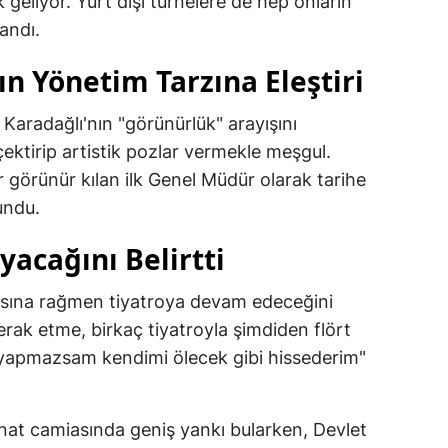
 geliyor. Yurt dışı turnelere de hep onların
landı.
n Yönetim Tarzına Eleştiri
aradağlı'nın "görünürlük" arayışını
 çektirip artistik pozlar vermekle meşgul.
görünür kılan ilk Genel Müdür olarak tarihe
undu.
acağını Belirtti
masına rağmen tiyatroya devam edeceğini
rak etme, birkaç tiyatroyla şimdiden flört
 yapmazsam kendimi ölecek gibi hissederim"
anat camiasında geniş yankı bularken, Devlet