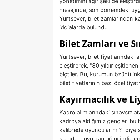
yönetimini ağır şekilde eleştir
mesajında, son dönemdeki uygul
Yurtsever, bilet zamlarından k
iddialarda bulundu.
Bilet Zamları ve Sı
Yurtsever, bilet fiyatlarındaki a
eleştirerek, "80 yıldır eşitlen
biçtiler. Bu, kurumun özünü inkâ
bilet fiyatlarının bazı özel tiya
Kayırmacılık ve Li
Kadro alımlarındaki sınavsız a
kadroya aldığımız gençler, bu bi
kalibrede oyuncular mı?" diye 
standart uygulandığını iddia ed