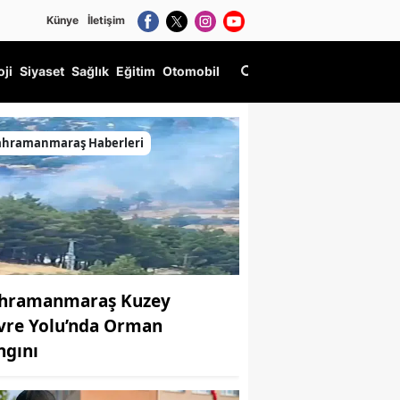
Künye
İletişim
oji
Siyaset
Sağlık
Eğitim
Otomobil
ahramanmaraş Haberleri
hramanmaraş Kuzey
vre Yolu’nda Orman
ngını