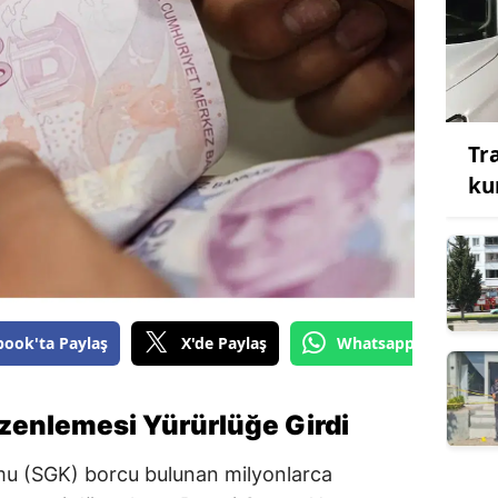
Tr
ku
book'ta Paylaş
X'de Paylaş
Whatsapp'tan Gönde
zenlemesi Yürürlüğe Girdi
mu (SGK) borcu bulunan milyonlarca