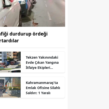
afiği durdurup ördeği
rtardılar
Tekzen Yakınındaki
Evde Çıkan Yangına
İtfaiye Ekipleri
Müdahale Etti
r
Kahramanmaraş'ta
Emlak Ofisine Silahlı
Saldırı: 1 Yaralı