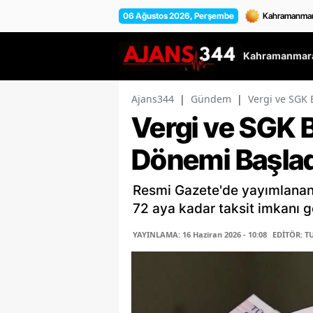
06 Ağustos 2026, Perşembe
Kahramanmara
Ajans344
|
Gündem
|
Vergi ve SGK 
Vergi ve SGK 
Dönemi Başlad
Resmi Gazete'de yayımlanan 
72 aya kadar taksit imkanı get
YAYINLAMA: 16 Haziran 2026 - 10:08
EDİTÖR: T