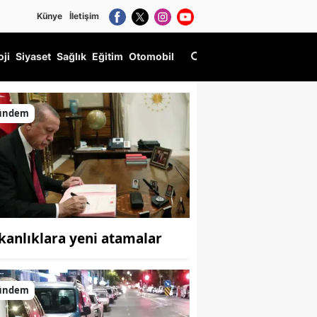
Künye
İletişim
oji
Siyaset
Sağlık
Eğitim
Otomobil
ündem
kanlıklara yeni atamalar
ündem