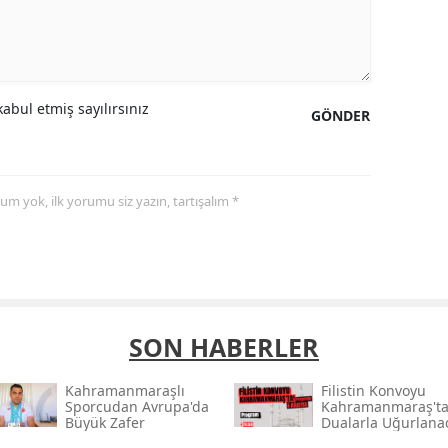
abul etmiş sayılırsınız
GÖNDER
yorum yok, ilk yorumu siz yazın, tartışalım *
SON HABERLER
Kahramanmaraşlı
Filistin Konvoyu
Sporcudan Avrupa'da
Kahramanmaraş't
Büyük Zafer
Dualarla Uğurlana