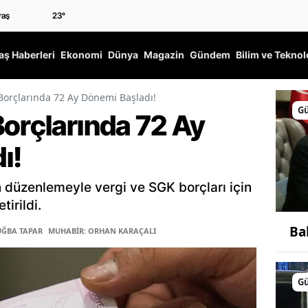
23
°
ş Haberleri
Ekonomi
Dünya
Magazin
Gündem
Bilim ve Teknol
Borçlarında 72 Ay Dönemi Başladı!
G
Borçlarında 72 Ay
ı!
düzenlemeyle vergi ve SGK borçları için
irildi.
Ba
UĞBA TAPAR
MUHABİR: ORHAN KARAÇALI
G