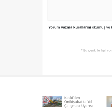
Yorum yazma kurallarını
okumuş ve k
* Bu içerik ile ilgili 
Kaski̇'den
Onikişubat'ta Yol
Çalışması Uyarısı