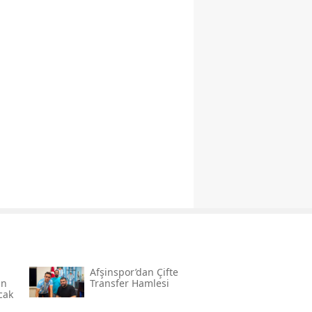
Afşinspor’dan Çifte
an
Transfer Hamlesi
cak