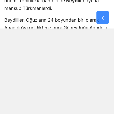
önemli topluluklardan biri de
Beydili
boyuna
mensup Türkmenlerdi.
Beydililer, Oğuzların 24 boyundan biri olarak
Anadolu’ya geldikten sonra Güneydoğu Anadolu
ve Çukurova çevresine yayıldı. Zamanla Dulkadirli
Türkmenlerinin önemli unsurlarından biri haline
geldiler.
Beydili boyuyla bağlantılı
Cerit ve Tecirli
aşiretlerinin
de Dulkadirli Türkmen toplulukları
arasında bulunduğu belirtiliyor. Ceritlerin kış
aylarını Amik Ovası’nda geçirip yaz aylarında
Maraş taraflarındaki yaylalara çıktıkları tarihî
kaynaklara yansıdı.
Bu göç yolları, Kahramanmaraş’ın özellikle kırsal