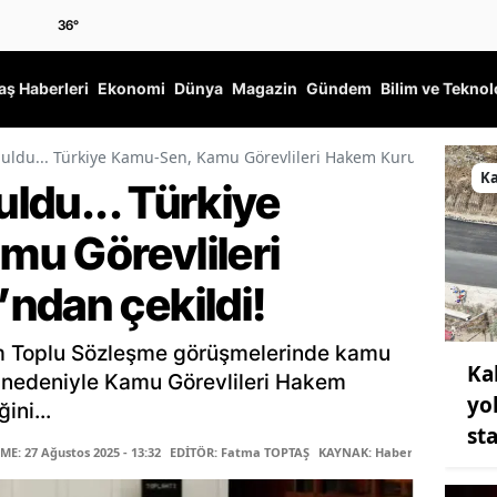
36
°
ş Haberleri
Ekonomi
Dünya
Magazin
Gündem
Bilim ve Teknol
unuldu... Türkiye Kamu-Sen, Kamu Görevlileri Hakem Kurulu’ndan çek
K
uldu... Türkiye
u Görevlileri
ndan çekildi!
m Toplu Sözleşme görüşmelerinde kamu
Ka
eri nedeniyle Kamu Görevlileri Hakem
yo
ini...
st
E: 27 Ağustos 2025 - 13:32
EDİTÖR: Fatma TOPTAŞ
KAYNAK: Haber Merkezi