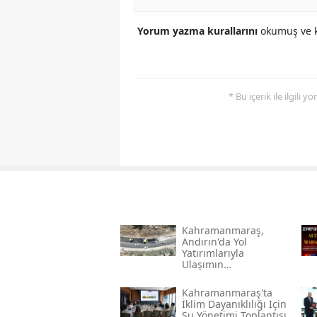
Yorum yazma kurallarını
okumuş ve k
* Bu içerik ile ilgili 
Kahramanmaraş,
Andırın'da Yol
Yatırımlarıyla
Ulaşımın
Standartlarını
Yükseltiyor
Kahramanmaraş'ta
İklim Dayanıklılığı Için
Su Yönetimi Toplantısı