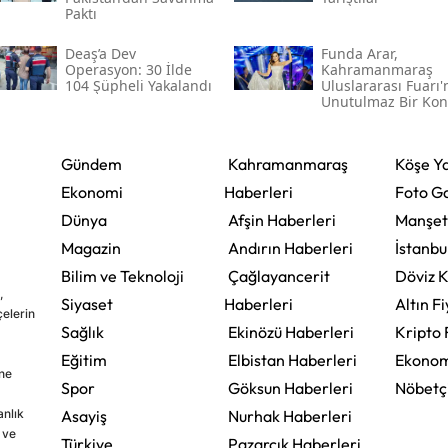
Paktı
Deaş’a Dev
Funda Arar,
Operasyon: 30 İlde
Kahramanmaraş
104 Şüpheli Yakalandı
Uluslararası Fuarı
Unutulmaz Bir Kon
Verecek
Gündem
Kahramanmaraş
Köşe Ya
Ekonomi
Haberleri
Foto Ga
Dünya
Afşin Haberleri
Manşet
Magazin
Andırın Haberleri
İstanbu
Bilim ve Teknoloji
Çağlayancerit
Döviz K
,
Siyaset
Haberleri
Altın Fi
çelerin
Sağlık
Ekinözü Haberleri
Kripto 
Eğitim
Elbistan Haberleri
Ekonom
ine
Spor
Göksun Haberleri
Nöbetç
nlık
Asayiş
Nurhak Haberleri
 ve
Türkiye
Pazarcık Haberleri