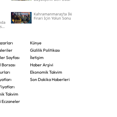
Kahramanmaraş’ta İki
Firari İçin Yolun Sonu
'nda
ser
zarları
Künye
leriler
Gizlilik Politikası
ler Sayfası
İletişim
l Borsası
Haber Arşivi
urları
Ekonomik Takvim
yatları
Son Dakika Haberleri
Fiyatları
ik Takvim
i Eczaneler