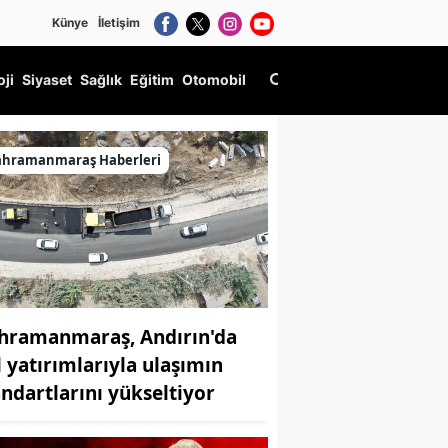
Künye
İletişim
oji
Siyaset
Sağlık
Eğitim
Otomobil
ildi!
ahramanmaraş Haberleri
hramanmaraş, Andırın'da
l yatırımlarıyla ulaşımın
andartlarını yükseltiyor