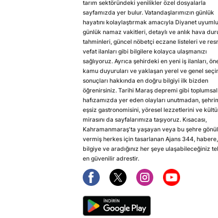
tarım sektöründeki yenilikler özel dosyalarla
sayfamızda yer bulur. Vatandaşlarımızın günlük
hayatını kolaylaştırmak amacıyla Diyanet uyuml
günlük namaz vakitleri, detaylı ve anlık hava du
tahminleri, güncel nöbetçi eczane listeleri ve res
vefat ilanları gibi bilgilere kolayca ulaşmanızı
sağlıyoruz. Ayrıca şehirdeki en yeni iş ilanları, ön
kamu duyuruları ve yaklaşan yerel ve genel seç
sonuçları hakkında en doğru bilgiyi ilk bizden
öğrenirsiniz. Tarihi Maraş depremi gibi toplumsal
hafızamızda yer eden olayları unutmadan, şehri
eşsiz gastronomisini, yöresel lezzetlerini ve kültü
mirasını da sayfalarımıza taşıyoruz. Kısacası,
Kahramanmaraş'ta yaşayan veya bu şehre gönül
vermiş herkes için tasarlanan Ajans 344, habere,
bilgiye ve aradığınız her şeye ulaşabileceğiniz te
en güvenilir adrestir.