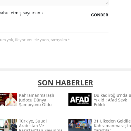
abul etmiş sayılırsınız
GÖNDER
yorum yok, ilk yorumu siz yazın, tartışalım *
SON HABERLER
Kahramanmaraşlı
Dulkadiroğlu’nda 
Judocu Dünya
Yıkıldı: Afad Sevk
Şampiyonu Oldu
Edildi
Türkiye, Suudi
31 Ülkeden Geldiler
Arabistan Ve
Kahramanmaraş’ta
Pakistan’dan Savunma
Yarıştılar