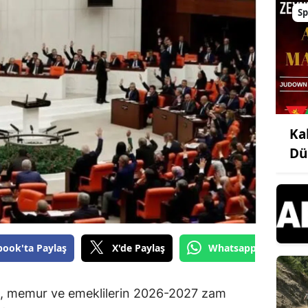
Sp
Ka
Dü
book'ta Paylaş
X'de Paylaş
Whatsapp'tan Gönde
u, memur ve emeklilerin 2026-2027 zam