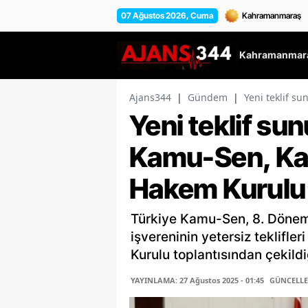
07 Ağustos 2026, Cuma
Kahramanmara
Ajans344
|
Gündem
|
Yeni teklif s
Yeni teklif sun
Kamu-Sen, Kam
Hakem Kurulu’
Türkiye Kamu-Sen, 8. Döne
işvereninin yetersiz teklifl
Kurulu toplantısından çekildiğ
YAYINLAMA: 27 Ağustos 2025 - 01:45
GÜNCELLEM