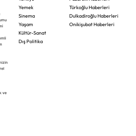
Yemek
Türkoğlu Haberleri
u
Sinema
Dulkadiroğlu Haberleri
rumu
Yaşam
Onikişubat Haberleri
mi
Kültür-Sanat
emli
Dış Politika
im
mizin
rel
k ve