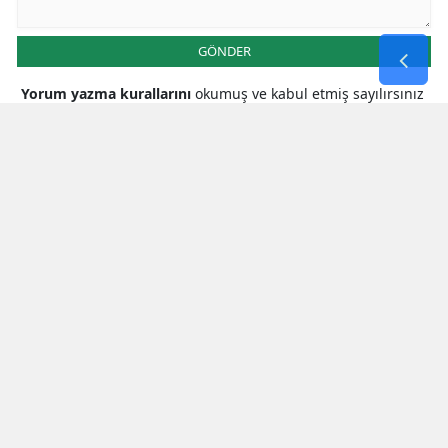
GÖNDER
Yorum yazma kurallarını
okumuş ve kabul etmiş sayılırsınız
* Bu içerik ile ilgili yorum yok, ilk yorumu siz yazın, tartışalım *
SON HABERLER
Zuhal Karakoç’tan Bakan Güler’e
Kritik Ziyaret
Kirişci, Müsi̇ad Kahramanmaraş