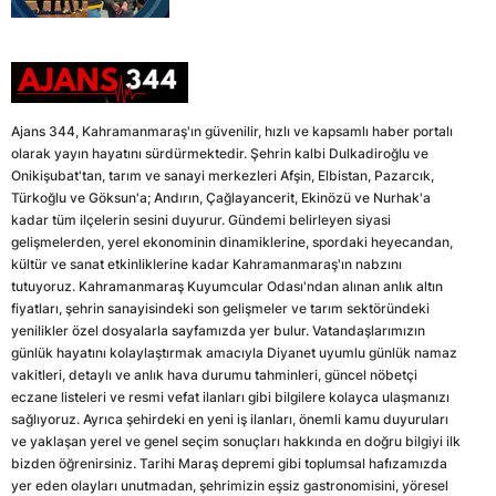
Ajans 344, Kahramanmaraş'ın güvenilir, hızlı ve kapsamlı haber portalı
olarak yayın hayatını sürdürmektedir. Şehrin kalbi Dulkadiroğlu ve
Onikişubat'tan, tarım ve sanayi merkezleri Afşin, Elbistan, Pazarcık,
Türkoğlu ve Göksun'a; Andırın, Çağlayancerit, Ekinözü ve Nurhak'a
kadar tüm ilçelerin sesini duyurur. Gündemi belirleyen siyasi
gelişmelerden, yerel ekonominin dinamiklerine, spordaki heyecandan,
kültür ve sanat etkinliklerine kadar Kahramanmaraş'ın nabzını
tutuyoruz. Kahramanmaraş Kuyumcular Odası'ndan alınan anlık altın
fiyatları, şehrin sanayisindeki son gelişmeler ve tarım sektöründeki
yenilikler özel dosyalarla sayfamızda yer bulur. Vatandaşlarımızın
günlük hayatını kolaylaştırmak amacıyla Diyanet uyumlu günlük namaz
vakitleri, detaylı ve anlık hava durumu tahminleri, güncel nöbetçi
eczane listeleri ve resmi vefat ilanları gibi bilgilere kolayca ulaşmanızı
sağlıyoruz. Ayrıca şehirdeki en yeni iş ilanları, önemli kamu duyuruları
ve yaklaşan yerel ve genel seçim sonuçları hakkında en doğru bilgiyi ilk
bizden öğrenirsiniz. Tarihi Maraş depremi gibi toplumsal hafızamızda
yer eden olayları unutmadan, şehrimizin eşsiz gastronomisini, yöresel