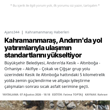
* Bu içerik ile ilgili yorum yok, ilk yorumu siz yazın, tartışalım *
Ajans344
|
Kahramanmaraş Haberleri
Kahramanmaraş, Andırın'da yol
yatırımlarıyla ulaşımın
standartlarını yükseltiyor
Büyükşehir Belediyesi, Andırın’da Kesik – Altınboğa -
Orhaniye – Akifiye – Çokak ve Çiğşar grup yolu
üzerindeki Kesik ile Altınboğa hattındaki 5 kilometrelik
yolda zemin güçlendirme ve altyapı iyileştirme
çalışmaları sonrası sıcak asfalt serimine geçti.
YAYINLAMA: 07 Ağustos 2026 - 18:18
EDİTÖR: Fatma TOPTAŞ
KAYNAK: Kahraman