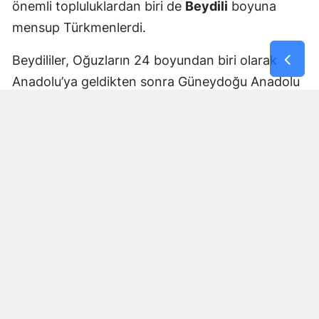
önemli topluluklardan biri de
Beydili
boyuna
mensup Türkmenlerdi.
Beydililer, Oğuzların 24 boyundan biri olarak
Anadolu’ya geldikten sonra Güneydoğu Anadolu
ve Çukurova çevresine yayıldı. Zamanla Dulkadirli
Türkmenlerinin önemli unsurlarından biri haline
geldiler.
Beydili boyuyla bağlantılı
Cerit ve Tecirli
aşiretlerinin
de Dulkadirli Türkmen toplulukları
arasında bulunduğu belirtiliyor. Ceritlerin kış
aylarını Amik Ovası’nda geçirip yaz aylarında
Maraş taraflarındaki yaylalara çıktıkları tarihî
kaynaklara yansıdı.
Bu göç yolları, Kahramanmaraş’ın özellikle kırsal