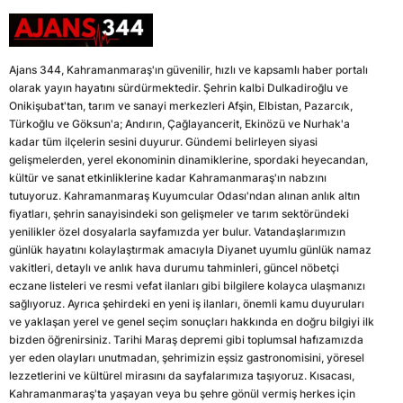
Ajans 344, Kahramanmaraş'ın güvenilir, hızlı ve kapsamlı haber portalı
olarak yayın hayatını sürdürmektedir. Şehrin kalbi Dulkadiroğlu ve
Onikişubat'tan, tarım ve sanayi merkezleri Afşin, Elbistan, Pazarcık,
Türkoğlu ve Göksun'a; Andırın, Çağlayancerit, Ekinözü ve Nurhak'a
kadar tüm ilçelerin sesini duyurur. Gündemi belirleyen siyasi
gelişmelerden, yerel ekonominin dinamiklerine, spordaki heyecandan,
kültür ve sanat etkinliklerine kadar Kahramanmaraş'ın nabzını
tutuyoruz. Kahramanmaraş Kuyumcular Odası'ndan alınan anlık altın
fiyatları, şehrin sanayisindeki son gelişmeler ve tarım sektöründeki
yenilikler özel dosyalarla sayfamızda yer bulur. Vatandaşlarımızın
günlük hayatını kolaylaştırmak amacıyla Diyanet uyumlu günlük namaz
vakitleri, detaylı ve anlık hava durumu tahminleri, güncel nöbetçi
eczane listeleri ve resmi vefat ilanları gibi bilgilere kolayca ulaşmanızı
sağlıyoruz. Ayrıca şehirdeki en yeni iş ilanları, önemli kamu duyuruları
ve yaklaşan yerel ve genel seçim sonuçları hakkında en doğru bilgiyi ilk
bizden öğrenirsiniz. Tarihi Maraş depremi gibi toplumsal hafızamızda
yer eden olayları unutmadan, şehrimizin eşsiz gastronomisini, yöresel
lezzetlerini ve kültürel mirasını da sayfalarımıza taşıyoruz. Kısacası,
Kahramanmaraş'ta yaşayan veya bu şehre gönül vermiş herkes için