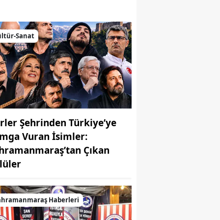
emiz
ltür-Sanat
irler Şehrinden Türkiye’ye
mga Vuran İsimler:
hramanmaraş’tan Çıkan
MUHABİR: Elife Karaarslan
lüler
ahramanmaraş Haberleri