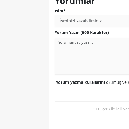
Yorumlar
İsim*
Yorum Yazın (500 Karakter)
Yorum yazma kurallarını
okumuş ve k
* Bu içerik ile ilgili 