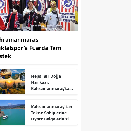
hramanmaraş
tiklalspor’a Fuarda Tam
stek
Hepsi Bir Doğa
Harikası:
r
Kahramanmaraş’ta
Kamp ve Piknik
Yapılabilecek En
Kahramanmaraş'tan
Güzel Alanlar
Tekne Sahiplerine
Uyarı: Belgelerinizi
Kontrol Edin!