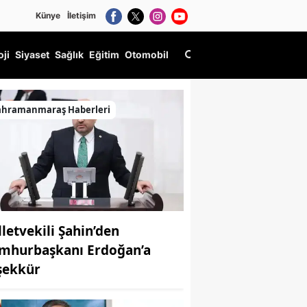
Künye
İletişim
oji
Siyaset
Sağlık
Eğitim
Otomobil
ahramanmaraş Haberleri
lletvekili Şahin’den
mhurbaşkanı Erdoğan’a
şekkür