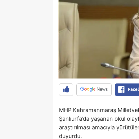
Face
MHP Kahramanmaraş Milletvek
Şanlıurfa’da yaşanan okul olaylar
araştırılması amacıyla yürütül
duyurdu.