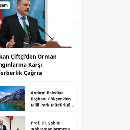
aşam
kan Çiftçi’den Orman
ngınlarına Karşı
ferberlik Çağrısı
Andırın Belediye
Başkanı Gökşen’den
Millî Park Müdürlüğü
Açıklaması
r
Prof. Dr. Şahin:
'Kahramanlarımızın