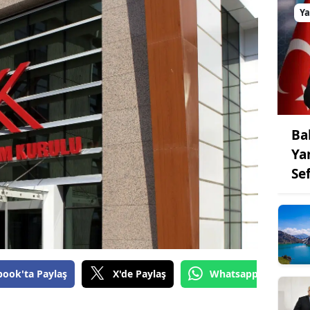
Y
Ba
Ya
Se
book'ta Paylaş
X'de Paylaş
Whatsapp'tan Gönde