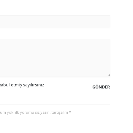
abul etmiş sayılırsınız
GÖNDER
yorum yok, ilk yorumu siz yazın, tartışalım *