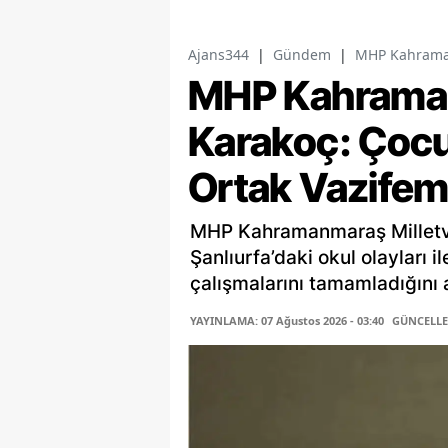
Ajans344
|
Gündem
|
MHP Kahramanm
MHP Kahramanm
Karakoç: Çocu
Ortak Vazifem
MHP Kahramanmaraş Milletv
Şanlıurfa’daki okul olayları i
çalışmalarını tamamladığını a
YAYINLAMA: 07 Ağustos 2026 - 03:40
GÜNCELLEM