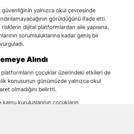
güvenliğinin yalnızca okul çevresinde
rlandırılamayacağının görüldüğünü ifade etti.
risklerin dijital platformlardan aile yapısına,
arının sorumluluklarına kadar geniş bir
 vurguladı.
elemeye Alındı
 platformların çocuklar üzerindeki etkileri de
enlik konusunun günümüzde yalnızca okul
aret olmadığını belirtti.
ve kamu kuruluşlarının çocukların
 taşıdığını ifade eden Karakoç, alınacak
 planlanması gerektiğine dikkat çekti.