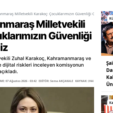
araş Milletvekili Karakoç: Çocuklarımızın Güvenliği Ortak Vazif
Kü
araş Milletvekili
klarımızın Güvenliği
iz
ekili Zuhal Karakoç, Kahramanmaraş ve
Şa
le dijital riskleri inceleyen komisyonun
Da
çıkladı.
Ka
E: 07 Ağustos 2026 - 03:42
EDİTÖR: Sema AKÇAKALE
KAYNAK: (HABER MERKEZİ)
Ün
K