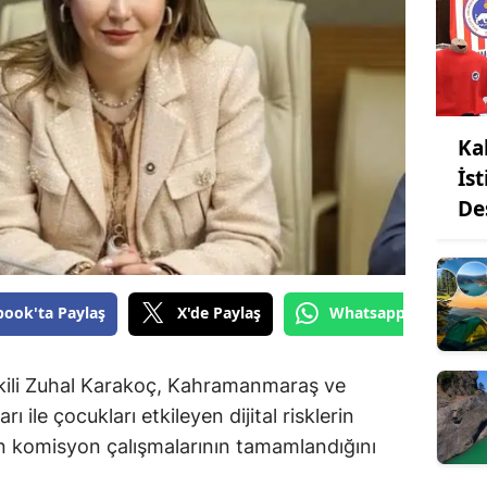
Ka
İs
De
book'ta Paylaş
X'de Paylaş
Whatsapp'tan Gönde
ili Zuhal Karakoç, Kahramanmaraş ve
ı ile çocukları etkileyen dijital risklerin
en komisyon çalışmalarının tamamlandığını