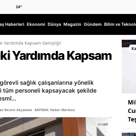
24
°
ş Haberleri
Ekonomi
Dünya
Magazin
Gündem
Bilim ve Teknol
ki Yardımda Kapsam Genişliği!
K
ki Yardımda Kapsam
görevli sağlık çalışanlarına yönelik
i tüm personeli kapsayacak şekilde
smî...
Mi
Cu
şat Kerem Akçakale
KAYNAK: Haber Merkezi
Te