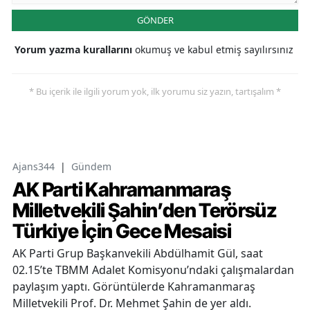
GÖNDER
Yorum yazma kurallarını
okumuş ve kabul etmiş sayılırsınız
* Bu içerik ile ilgili yorum yok, ilk yorumu siz yazın, tartışalım *
Ajans344
|
Gündem
AK Parti Kahramanmaraş
Milletvekili Şahin’den Terörsüz
Türkiye İçin Gece Mesaisi
AK Parti Grup Başkanvekili Abdülhamit Gül, saat
02.15’te TBMM Adalet Komisyonu’ndaki çalışmalardan
paylaşım yaptı. Görüntülerde Kahramanmaraş
Milletvekili Prof. Dr. Mehmet Şahin de yer aldı.