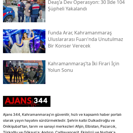
Deaş’a Dev Operasyon: 30 İlde 104
Şüpheli Yakalandı
Funda Arar, Kahramanmaraş
Uluslararası Fuarı'nda Unutulmaz
Bir Konser Verecek
Kahramanmaraş’ta İki Firari İçin
Yolun Sonu
Ajans 344, Kahramanmaraş'ın güvenilir, hızlı ve kapsamlı haber portalı
olarak yayın hayatını sürdürmektedir. Şehrin kalbi Dulkadiroğlu ve
Onikişubat'tan, tarım ve sanayi merkezleri Afşin, Elbistan, Pazarcık,
Türkoğlu ve Göksun'a; Andırın, Çağlayancerit, Ekinözü ve Nurhak'a