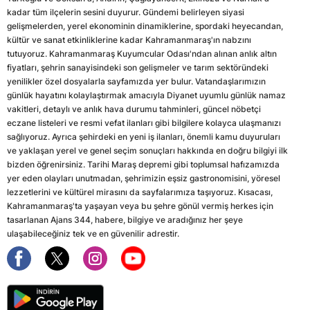
kadar tüm ilçelerin sesini duyurur. Gündemi belirleyen siyasi
gelişmelerden, yerel ekonominin dinamiklerine, spordaki heyecandan,
kültür ve sanat etkinliklerine kadar Kahramanmaraş'ın nabzını
tutuyoruz. Kahramanmaraş Kuyumcular Odası'ndan alınan anlık altın
fiyatları, şehrin sanayisindeki son gelişmeler ve tarım sektöründeki
yenilikler özel dosyalarla sayfamızda yer bulur. Vatandaşlarımızın
günlük hayatını kolaylaştırmak amacıyla Diyanet uyumlu günlük namaz
vakitleri, detaylı ve anlık hava durumu tahminleri, güncel nöbetçi
eczane listeleri ve resmi vefat ilanları gibi bilgilere kolayca ulaşmanızı
sağlıyoruz. Ayrıca şehirdeki en yeni iş ilanları, önemli kamu duyuruları
ve yaklaşan yerel ve genel seçim sonuçları hakkında en doğru bilgiyi ilk
bizden öğrenirsiniz. Tarihi Maraş depremi gibi toplumsal hafızamızda
yer eden olayları unutmadan, şehrimizin eşsiz gastronomisini, yöresel
lezzetlerini ve kültürel mirasını da sayfalarımıza taşıyoruz. Kısacası,
Kahramanmaraş'ta yaşayan veya bu şehre gönül vermiş herkes için
tasarlanan Ajans 344, habere, bilgiye ve aradığınız her şeye
ulaşabileceğiniz tek ve en güvenilir adrestir.