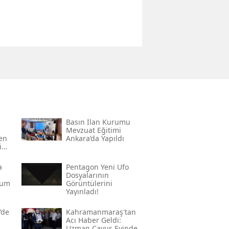
Basın İlan Kurumu
Mevzuat Eğitimi
den
Ankara’da Yapıldı
in
a
Pentagon Yeni Ufo
Dosyalarının
rum
Görüntülerini
Yayınladı!
’de
Kahramanmaraş'tan
Acı Haber Geldi:
Uzman Çavuş Evinde