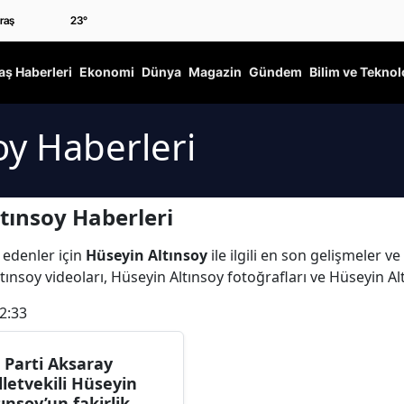
23
°
ş Haberleri
Ekonomi
Dünya
Magazin
Gündem
Bilim ve Teknol
oy Haberleri
tınsoy Haberleri
 edenler için
Hüseyin Altınsoy
ile ilgili en son gelişmeler 
tınsoy videoları, Hüseyin Altınsoy fotoğrafları ve Hüseyin Al
2:33
 Parti Aksaray
lletvekili Hüseyin
tınsoy’un fakirlik