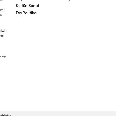
Kültür-Sanat
emli
Dış Politika
im
mizin
rel
k ve
klıdır.