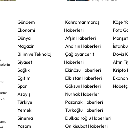
Gündem
Kahramanmaraş
Köşe Ya
Ekonomi
Haberleri
Foto Ga
Dünya
Afşin Haberleri
Manşet
Magazin
Andırın Haberleri
İstanbu
Bilim ve Teknoloji
Çağlayancerit
Döviz K
,
Siyaset
Haberleri
Altın Fi
çelerin
Sağlık
Ekinözü Haberleri
Kripto 
Eğitim
Elbistan Haberleri
Ekonom
ine
Spor
Göksun Haberleri
Nöbetç
nlık
Asayiş
Nurhak Haberleri
 ve
Türkiye
Pazarcık Haberleri
Yemek
Türkoğlu Haberleri
u
Sinema
Dulkadiroğlu Haberleri
rumu
Yaşam
Onikişubat Haberleri
mi