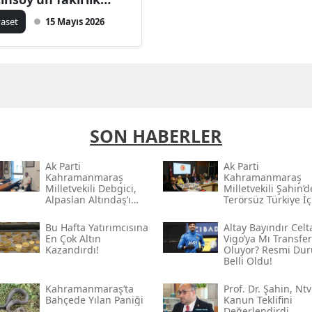
lgesi açıklaması
yaset
15 Mayıs 2026
SON HABERLER
Ak Parti
Ak Parti
Kahramanmaraş
Kahramanmaraş
Milletvekili Debgici,
Milletvekili Şahin’
Alpaslan Altındaş’ı
Terörsüz Türkiye İç
Ağırladı
Gece Mesaisi
Bu Hafta Yatırımcısına
Altay Bayındır Celt
En Çok Altın
Vigo’ya Mı Transfer
Kazandırdı!
Oluyor? Resmi Du
Belli Oldu!
Kahramanmaraş’ta
Prof. Dr. Şahin, Ntv
Bahçede Yılan Paniği
Kanun Teklifini
Değerlendirdi