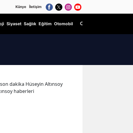
Künye
İletişim
oji
Siyaset
Sağlık
Eğitim
Otomobil
ve son dakika Hüseyin Altınsoy
tınsoy haberleri