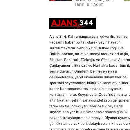
Tarihi Bir Adım
Ajans 344, Kahramanmaraş'ın güvenilir, hızlı ve
kapsamlı haber portalı olarak yayın hayatını
sürdürmektedir. Şehrin kalbi Dulkadiroğlu ve
Onikişubat'tan, tarım ve sanayi merkezleri Afşin,
Elbistan, Pazarcık, Türkoğlu ve Göksun'a; Andırın
Çağlayancerit, Ekinözü ve Nurhak'a kadar tüm il
sesini duyurur. Gündemi belirleyen siyasi
gelişmelerden, yerel ekonominin dinamiklerine,
spordaki heyecandan, kültür ve sanat etkinlikler
kadar Kahramanmaraş'ın nabzını tutuyoruz.
Kahramanmaraş Kuyumcular Odası'ndan alınan a
altın fiyatları, şehrin sanayisindeki son gelişmeler
tarım sektöründeki yenilikler özel dosyalarla
sayfamızda yer bulur. Vatandaşlarımızın günlük
hayatını kolaylaştırmak amacıyla Diyanet uyuml
günlük namaz vakitleri, detaylı ve anlık hava du
tahminleri, güncel nöbetçi eczane listeleri ve res