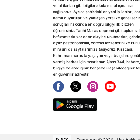
vefat ilanları gibi bilgilere kolayca ulaşmanızı
sağlıyoruz. Ayrıca şehirdeki en yeni iş ilanları, ön
kamu duyuruları ve yaklaşan yerel ve genel seç
sonuçları hakkında en doğru bilgiyi ilk bizden
öğrenirsiniz. Tarihi Maraş depremi gibi toplumsal
hafızamızda yer eden olayları unutmadan, şehri
eşsiz gastronomisini, yöresel lezzetlerini ve kültü
mirasını da sayfalarımıza taşıyoruz. Kısacası,
Kahramanmaraş'ta yaşayan veya bu şehre gönül
vermiş herkes için tasarlanan Ajans 344, habere,
bilgiye ve aradığınız her şeye ulaşabileceğiniz te
en güvenilir adrestir.
RSS
Copyright © 2026 . Her hakkı sa