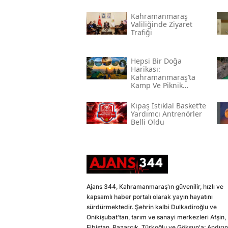
Kahramanmaraş
Valiliğinde Ziyaret
Trafiği
Hepsi Bir Doğa
Harikası:
Kahramanmaraş’ta
Kamp Ve Piknik
Yapılabilecek En
Güzel Alanlar
Kipaş İstiklal Basket’te
Yardımcı Antrenörler
Belli Oldu
Ajans 344, Kahramanmaraş'ın güvenilir, hızlı ve
kapsamlı haber portalı olarak yayın hayatını
sürdürmektedir. Şehrin kalbi Dulkadiroğlu ve
Onikişubat'tan, tarım ve sanayi merkezleri Afşin,
Elbistan, Pazarcık, Türkoğlu ve Göksun'a; Andırın