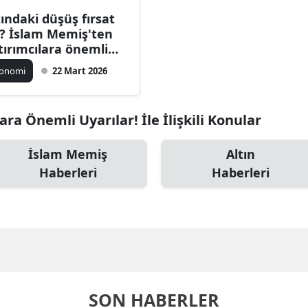
tındaki düşüş fırsat
? İslam Memiş'ten
tırımcılara önemli
arılar!
konomi
22 Mart 2026
ra Önemli Uyarılar! İle İlişkili Konular
İslam Memiş
Altın
Haberleri
Haberleri
SON HABERLER