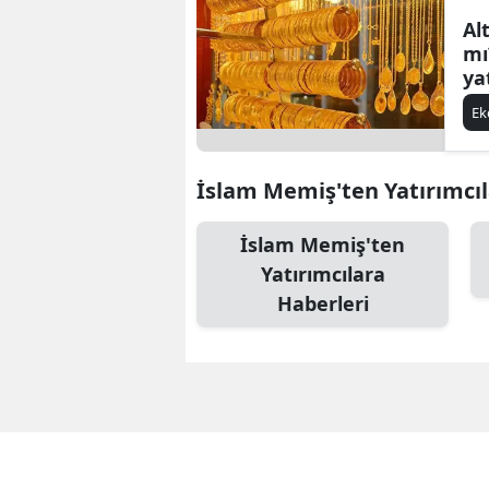
Al
mı
ya
uy
E
İslam Memiş'ten Yatırımcıla
İslam Memiş'ten
Yatırımcılara
Haberleri