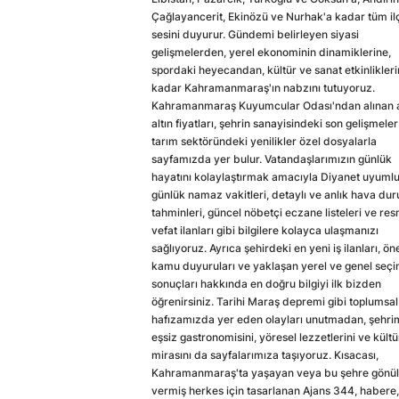
Çağlayancerit, Ekinözü ve Nurhak'a kadar tüm il
sesini duyurur. Gündemi belirleyen siyasi
gelişmelerden, yerel ekonominin dinamiklerine,
spordaki heyecandan, kültür ve sanat etkinlikler
kadar Kahramanmaraş'ın nabzını tutuyoruz.
Kahramanmaraş Kuyumcular Odası'ndan alınan a
altın fiyatları, şehrin sanayisindeki son gelişmeler
tarım sektöründeki yenilikler özel dosyalarla
sayfamızda yer bulur. Vatandaşlarımızın günlük
hayatını kolaylaştırmak amacıyla Diyanet uyuml
günlük namaz vakitleri, detaylı ve anlık hava du
tahminleri, güncel nöbetçi eczane listeleri ve res
vefat ilanları gibi bilgilere kolayca ulaşmanızı
sağlıyoruz. Ayrıca şehirdeki en yeni iş ilanları, ön
kamu duyuruları ve yaklaşan yerel ve genel seç
sonuçları hakkında en doğru bilgiyi ilk bizden
öğrenirsiniz. Tarihi Maraş depremi gibi toplumsal
hafızamızda yer eden olayları unutmadan, şehri
eşsiz gastronomisini, yöresel lezzetlerini ve kültü
mirasını da sayfalarımıza taşıyoruz. Kısacası,
Kahramanmaraş'ta yaşayan veya bu şehre gönül
vermiş herkes için tasarlanan Ajans 344, habere,