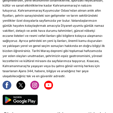
gelişmelerden, yerel ekonominin dinamiklerine, spordaki heyecandan,
kültür ve sanat etkinliklerine kadar Kahramanmaraş'ın nabzını
tutuyoruz. Kahramanmaraş Kuyumcular Odası'ndan alınan anlık altın
fiyatları, şehrin sanayisindeki son gelişmeler ve tarım sektöründeki
yenilikler özel dosyalarla sayfamızda yer bulur. Vatandaşlarımızın
günlük hayatını kolaylaştırmak amacıyla Diyanet uyumlu günlük namaz
vakitleri, detaylı ve anlık hava durumu tahminleri, güncel nöbetçi
eczane listeleri ve resmi vefat ilanları gibi bilgilere kolayca ulaşmanızı
sağlıyoruz. Ayrıca şehirdeki en yeni iş ilanları, önemli kamu duyuruları
ve yaklaşan yerel ve genel seçim sonuçları hakkında en doğru bilgiyi ilk
bizden öğrenirsiniz. Tarihi Maraş depremi gibi toplumsal hafızamızda
yer eden olayları unutmadan, şehrimizin eşsiz gastronomisini, yöresel
lezzetlerini ve kültürel mirasını da sayfalarımıza taşıyoruz. Kısacası,
Kahramanmaraş'ta yaşayan veya bu şehre gönül vermiş herkes için
tasarlanan Ajans 344, habere, bilgiye ve aradığınız her şeye
ulaşabileceğiniz tek ve en güvenilir adrestir.