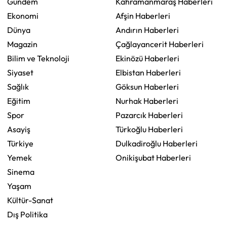
Gündem
Kahramanmaraş Haberleri
Ekonomi
Afşin Haberleri
Dünya
Andırın Haberleri
Magazin
Çağlayancerit Haberleri
Bilim ve Teknoloji
Ekinözü Haberleri
Siyaset
Elbistan Haberleri
Sağlık
Göksun Haberleri
Eğitim
Nurhak Haberleri
Spor
Pazarcık Haberleri
Asayiş
Türkoğlu Haberleri
Türkiye
Dulkadiroğlu Haberleri
Yemek
Onikişubat Haberleri
Sinema
Yaşam
Kültür-Sanat
Dış Politika