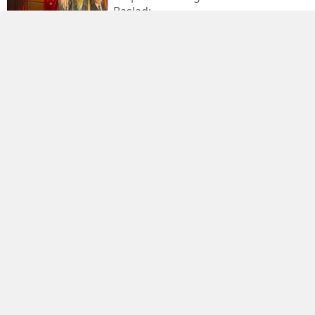
Başladı
Kahramanmaraş Sanayi Sitesi 3 Gün
Kapalı
Kerem Erdem’in İsmi Futbol
Sahasında Yaşatılacak
Elbistan’da Asırlık Kar Geleneği
Yaşatılıyor
Mhp Dulkadiroğlu İlçe Kongresi
Kahramanmaraş’ta Yapıldı