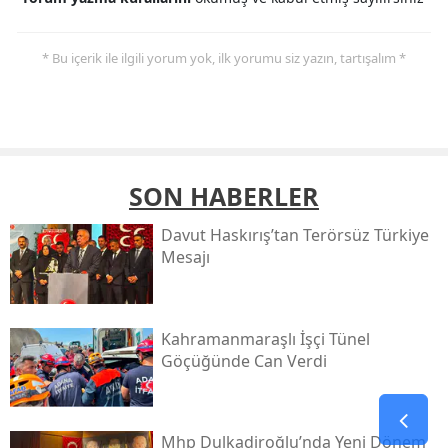
* Bu içerik ile ilgili yorum yok, ilk yorumu siz yazın, tartışalım *
SON HABERLER
Davut Haskırış’tan Terörsüz Türkiye
Mesajı
Kahramanmaraşlı İşçi Tünel
Göçüğünde Can Verdi
Mhp Dulkadiroğlu’nda Yeni Dönem