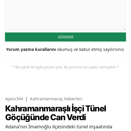
GÖNDER
Yorum yazma kurallarını
okumuş ve kabul etmiş sayılırsınız
* Bu içerik ile ilgili yorum yok, ilk yorumu siz yazın, tartışalım *
Ajans344
|
Kahramanmaraş Haberleri
Kahramanmaraşlı İşçi Tünel
Göçüğünde Can Verdi
Adana’nın İmamoğlu ilçesindeki tünel inşaatında