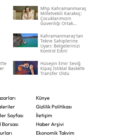
Mhp Kahramanmaraş
Milletvekili Karakoç:
Çocuklarımızın
Güvenliği Ortak
Vazifemiz
Kahramanmaraş'tan
Tekne Sahiplerine
Uyarı: Belgelerinizi
Kontrol Edin!
t’te
Hüseyin Emir Seviğ
er
Kipaş İstiklal Basket’e
Transfer Oldu
zarları
Künye
leriler
Gizlilik Politikası
ler Sayfası
İletişim
l Borsası
Haber Arşivi
urları
Ekonomik Takvim