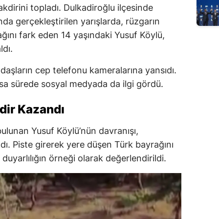
akdirini topladı. Dulkadiroğlu ilçesinde
da gerçekleştirilen yarışlarda, rüzgarın
ağını fark eden 14 yaşındaki Yusuf Köylü,
ldı.
aşların cep telefonu kameralarına yansıdı.
kısa sürede sosyal medyada da ilgi gördü.
kdir Kazandı
 bulunan Yusuf Köylü’nün davranışı,
dı. Piste girerek yere düşen Türk bayrağını
 duyarlılığın örneği olarak değerlendirildi.