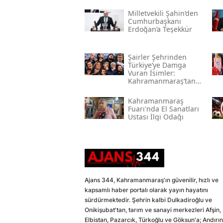
Milletvekili Şahin’den
Cumhurbaşkanı
Erdoğan’a Teşekkür
Şairler Şehrinden
Türkiye’ye Damga
Vuran İsimler:
Kahramanmaraş’tan
Çıkan Ünlüler
Kahramanmaraş
Fuarı'nda El Sanatları
Ustası İlgi Odağı
Ajans 344, Kahramanmaraş'ın güvenilir, hızlı ve
kapsamlı haber portalı olarak yayın hayatını
sürdürmektedir. Şehrin kalbi Dulkadiroğlu ve
Onikişubat'tan, tarım ve sanayi merkezleri Afşin,
Elbistan, Pazarcık, Türkoğlu ve Göksun'a; Andırın