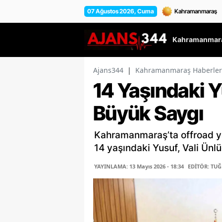
07 Ağustos 2026, Cuma
Kahramanmara
Ajans344
|
Kahramanmaraş Haberler
14 Yaşındaki 
Büyük Saygı
Kahramanmaraş’ta offroad ya
14 yaşındaki Yusuf, Vali Ünlü
YAYINLAMA: 13 Mayıs 2026 - 18:34
EDİTÖR: TU