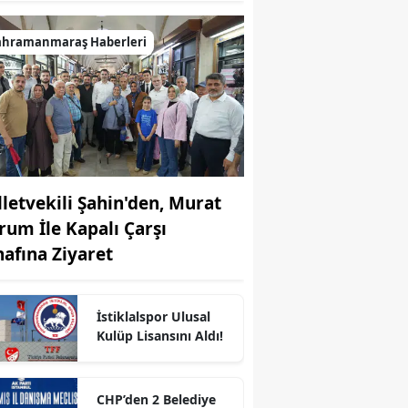
ahramanmaraş Haberleri
lletvekili Şahin'den, Murat
rum İle Kapalı Çarşı
nafına Ziyaret
İstiklalspor Ulusal
Kulüp Lisansını Aldı!
r
CHP’den 2 Belediye