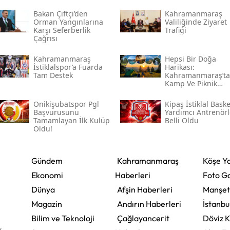
Bakan Çiftçi’den
Kahramanmaraş
Orman Yangınlarına
Valiliğinde Ziyaret
Karşı Seferberlik
Trafiği
Çağrısı
Kahramanmaraş
Hepsi Bir Doğa
İstiklalspor’a Fuarda
Harikası:
Tam Destek
Kahramanmaraş’ta
Kamp Ve Piknik
Yapılabilecek En
Güzel Alanlar
Onikişubatspor Pgl
Kipaş İstiklal Baske
Başvurusunu
Yardımcı Antrenörl
Tamamlayan İlk Kulüp
Belli Oldu
Oldu!
Gündem
Kahramanmaraş
Köşe Ya
Ekonomi
Haberleri
Foto Ga
Dünya
Afşin Haberleri
Manşet
Magazin
Andırın Haberleri
İstanbu
Bilim ve Teknoloji
Çağlayancerit
Döviz K
,