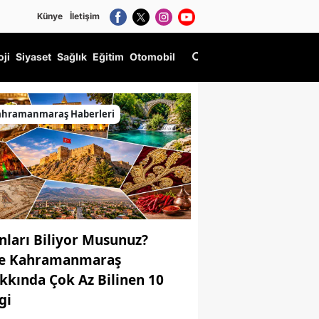
Künye
İletişim
oji
Siyaset
Sağlık
Eğitim
Otomobil
ahramanmaraş Haberleri
nları Biliyor Musunuz?
te Kahramanmaraş
kkında Çok Az Bilinen 10
gi