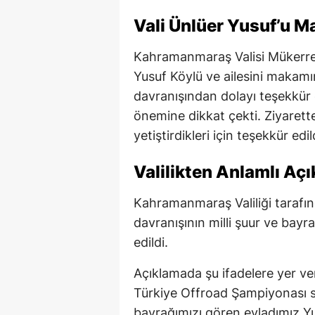
Vali Ünlüer Yusuf’u M
Kahramanmaraş Valisi Mükerrem
Yusuf Köylü ve ailesini makamın
davranışından dolayı teşekkür 
önemine dikkat çekti. Ziyarette
yetiştirdikleri için teşekkür edil
Valilikten Anlamlı Aç
Kahramanmaraş Valiliği tarafı
davranışının milli şuur ve bayr
edildi.
Açıklamada şu ifadelere yer ve
Türkiye Offroad Şampiyonası sı
bayrağımızı gören evladımız Yu