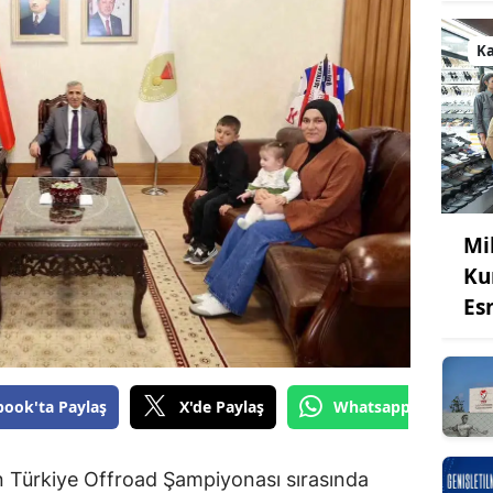
K
Mi
Ku
Es
book'ta Paylaş
X'de Paylaş
Whatsapp'tan Gönde
Türkiye Offroad Şampiyonası sırasında