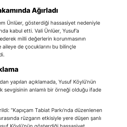
akamında Ağırladı
 Ünlüer, gösterdiği hassasiyet nedeniyle
da kabul etti. Vali Ünlüer, Yusuf’a
ederek milli değerlerin korunmasının
 aileye de çocuklarını bu bilinçle
di.
ıklama
ndan yapılan açıklamada, Yusuf Köylü’nün
ak sevgisinin anlamlı bir örneği olduğu ifade
rildi: “Kapıçam Tabiat Parkı’nda düzenlenen
rasında rüzgarın etkisiyle yere düşen şanlı
suf Köylü’nün gösterdiği hassasiyet,