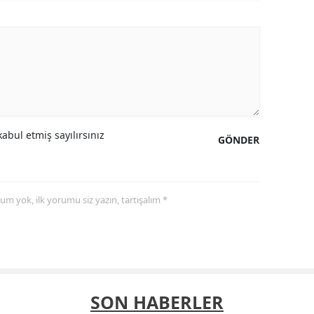
abul etmiş sayılırsınız
GÖNDER
yorum yok, ilk yorumu siz yazın, tartışalım *
SON HABERLER