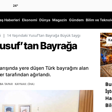
24
°
ş Haberleri
Ekonomi
Dünya
Magazin
Gündem
Bilim ve Teknol
i
|
14 Yaşındaki Yusuf’tan Bayrağa Büyük Saygı
K
Yusuf’tan Bayrağa
rışında yere düşen Türk bayrağını alan
er tarafından ağırlandı.
Bu
ĞBA TAPAR
KAYNAK: (İHA)
İş
Ha
Bil