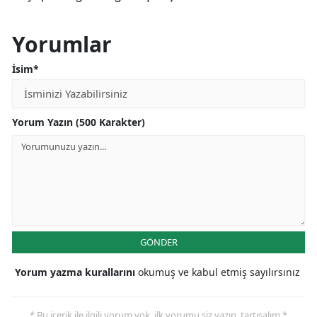
Yorumlar
İsim*
Yorum Yazın (500 Karakter)
GÖNDER
Yorum yazma kurallarını
okumuş ve kabul etmiş sayılırsınız
* Bu içerik ile ilgili yorum yok, ilk yorumu siz yazın, tartışalım *