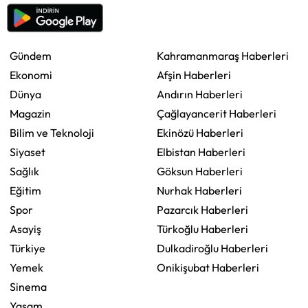
Gündem
Kahramanmaraş Haberleri
Ekonomi
Afşin Haberleri
Dünya
Andırın Haberleri
Magazin
Çağlayancerit Haberleri
Bilim ve Teknoloji
Ekinözü Haberleri
Siyaset
Elbistan Haberleri
Sağlık
Göksun Haberleri
Eğitim
Nurhak Haberleri
Spor
Pazarcık Haberleri
Asayiş
Türkoğlu Haberleri
Türkiye
Dulkadiroğlu Haberleri
Yemek
Onikişubat Haberleri
Sinema
Yaşam