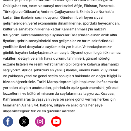
Onikişubat'tan, tarım ve sanayi merkezleri Afşin, Elbistan, Pazarcık,
Türkoğlu ve Göksun'a; Andırın, Çağlayancerit, Ekinözü ve Nurhak'a
kadar tüm ilçelerin sesini duyurur. Gündemi belirleyen siyasi
gelişmelerden, yerel ekonominin dinamiklerine, spordaki heyecandan,
kültür ve sanat etkinliklerine kadar Kahramanmaraş'ın nabzını
tutuyoruz. Kahramanmaraş Kuyumcular Odası'ndan alınan anlık altın
fiyatları, şehrin sanayisindeki son gelişmeler ve tarım sektöründeki
yenilikler özel dosyalarla sayfamızda yer bulur. Vatandaşlarımızın
günlük hayatını kolaylaştırmak amacıyla Diyanet uyumlu günlük namaz
vakitleri, detaylı ve anlık hava durumu tahminleri, güncel nöbetçi
eczane listeleri ve resmi vefat ilanları gibi bilgilere kolayca ulaşmanızı
sağlıyoruz. Ayrıca şehirdeki en yeni iş ilanları, önemli kamu duyuruları
ve yaklaşan yerel ve genel seçim sonuçları hakkında en doğru bilgiyi ilk
bizden öğrenirsiniz. Tarihi Maraş depremi gibi toplumsal hafızamızda
yer eden olayları unutmadan, şehrimizin eşsiz gastronomisini, yöresel
lezzetlerini ve kültürel mirasını da sayfalarımıza taşıyoruz. Kısacası,
Kahramanmaraş'ta yaşayan veya bu şehre gönül vermiş herkes için
tasarlanan Ajans 344, habere, bilgiye ve aradığınız her şeye
ulaşabileceğiniz tek ve en güvenilir adrestir.