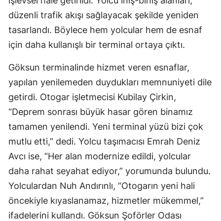
işlevsel hâle getirildi. Yolcu iniş-biniş alanları,
düzenli trafik akışı sağlayacak şekilde yeniden
tasarlandı. Böylece hem yolcular hem de esnaf
için daha kullanışlı bir terminal ortaya çıktı.
Göksun terminalinde hizmet veren esnaflar,
yapılan yenilemeden duydukları memnuniyeti dile
getirdi. Otogar işletmecisi Kubilay Çirkin,
“Deprem sonrası büyük hasar gören binamız
tamamen yenilendi. Yeni terminal yüzü bizi çok
mutlu etti,” dedi. Yolcu taşımacısı Emrah Deniz
Avcı ise, “Her alan modernize edildi, yolcular
daha rahat seyahat ediyor,” yorumunda bulundu.
Yolculardan Nuh Andırınlı, “Otogarın yeni hali
öncekiyle kıyaslanamaz, hizmetler mükemmel,”
ifadelerini kullandı. Göksun Şoförler Odası