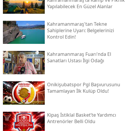
Kahramanmaraş’ta Kamp Ve Piknik
Yapılabilecek En Güzel Alanlar
Kahramanmaraş'tan Tekne
Sahiplerine Uyarı: Belgelerinizi
Kontrol Edin!
Kahramanmaraş Fuarı'nda El
Sanatları Ustası İlgi Odağı
Onikişubatspor Pgl Başvurusunu
Tamamlayan İlk Kulüp Oldu!
Kipaş İstiklal Basket’te Yardımcı
Antrenörler Belli Oldu