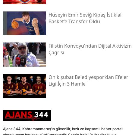
Hüseyin Emir Seviğ Kipaş İstiklal
Basket’e Transfer Oldu
Filistin Konvoyu'ndan Dijital Aktivizm
Çağrısı
Onikişubat Belediyespor’dan Efeler
Ligi İçin 3 Hamle
Ajans 344, Kahramanmaraş'ın güvenilir, hızlı ve kapsamlı haber portalı
olarak yayın hayatını sürdürmektedir. Şehrin kalbi Dulkadiroğlu ve