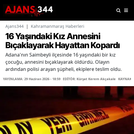
Ajans344
|
Kahramanmaraş Haberleri
16 Yaşındaki Kız Annesini
Bıçaklayarak Hayattan Kopardı
Adana'nın Saimbeyli ilçesinde 16 yaşındaki bir kız
çocuğu, annesini bıçaklayarak öldürdü. Olayın
ardından polisi arayan şüpheli, ekiplere teslim oldu.
YAYINLAMA: 29 Haziran 2026 - 18:59
EDİTÖR: Kürşat Kerem Akçakale
KAYNAK: 