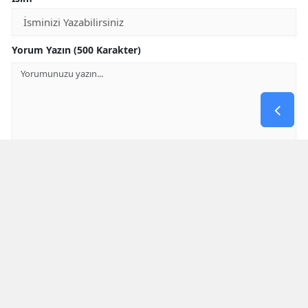
Yorum Yazın (500 Karakter)
GÖNDER
Yorum yazma kurallarını
okumuş ve kabul etmiş sayılırsınız
* Bu içerik ile ilgili yorum yok, ilk yorumu siz yazın, tartışalım *