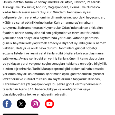
Onikişubat'tan, tarım ve sanayi merkezleri Afşin, Elbistan, Pazarcık,
Türkoğlu ve Göksun'a; Andırın, Çağlayancerit, Ekinözü ve Nurhak'a
kadar tüm ilçelerin sesini duyurur. Gündemi belirleyen siyasi
gelişmelerden, yerel ekonominin dinamiklerine, spordaki heyecandan,
kültür ve sanat etkinliklerine kadar Kahramanmaraş'ın nabzını
tutuyoruz. Kahramanmaraş Kuyumcular Odası'ndan alınan anlık altın
fiyatları, şehrin sanayisindeki son gelişmeler ve tarım sektöründeki
yenilikler özel dosyalarla sayfamızda yer bulur. Vatandaşlarımızın
günlük hayatını kolaylaştırmak amacıyla Diyanet uyumlu günlük namaz
vakitleri, detaylı ve anlık hava durumu tahminleri, güncel nöbetçi
eczane listeleri ve resmi vefat ilanları gibi bilgilere kolayca ulaşmanızı
sağlıyoruz. Ayrıca şehirdeki en yeni iş ilanları, önemli kamu duyuruları
ve yaklaşan yerel ve genel seçim sonuçları hakkında en doğru bilgiyi ilk
bizden öğrenirsiniz. Tarihi Maraş depremi gibi toplumsal hafızamızda
yer eden olayları unutmadan, şehrimizin eşsiz gastronomisini, yöresel
lezzetlerini ve kültürel mirasını da sayfalarımıza taşıyoruz. Kısacası,
Kahramanmaraş'ta yaşayan veya bu şehre gönül vermiş herkes için
tasarlanan Ajans 344, habere, bilgiye ve aradığınız her şeye
ulaşabileceğiniz tek ve en güvenilir adrestir.