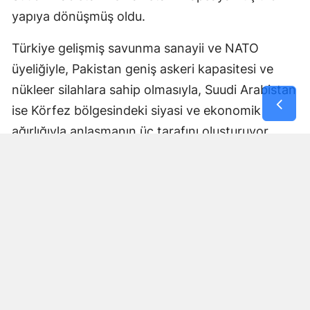
yapıya dönüşmüş oldu.
Türkiye gelişmiş savunma sanayii ve NATO
üyeliğiyle, Pakistan geniş askeri kapasitesi ve
nükleer silahlara sahip olmasıyla, Suudi Arabistan
ise Körfez bölgesindeki siyasi ve ekonomik
ağırlığıyla anlaşmanın üç tarafını oluşturuyor.
Anlaşmanın nasıl uygulanacağı, ortak savunma
yükümlülüğünün hangi mekanizmalar üzerinden
işletileceği ve askeri koordinasyonun kapsamına
ilişkin ayrıntılar ise ilerleyen dönemde daha fazla
netlik kazanacak.
Bölgesel güvenlik dengeleri
açısından dikkat çekici adım