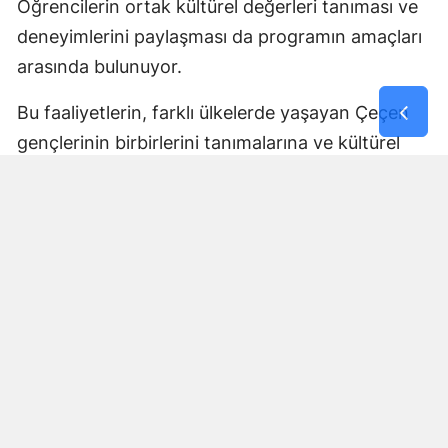
Öğrencilerin ortak kültürel değerleri tanıması ve
deneyimlerini paylaşması da programın amaçları
arasında bulunuyor.
Bu faaliyetlerin, farklı ülkelerde yaşayan Çeçen
gençlerinin birbirlerini tanımalarına ve kültürel
bağlarını geliştirmelerine katkı sağlaması
bekleniyor.
Tüm İhtiyaçlar Program
Kapsamında Karşılanacak
Açıklanan program çerçevesinde öğrencilerin
seyahat, konaklama, ulaşım, eğitim ve güvenlik
süreçleri için gerekli hazırlıkların tamamlandığı
bildirildi.