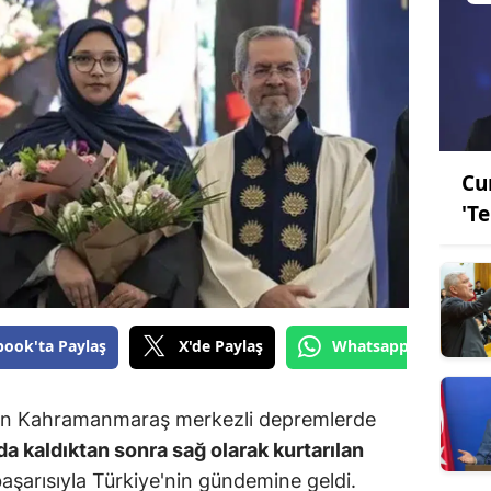
Cu
'T
book'ta Paylaş
X'de Paylaş
Whatsapp'tan Gönde
en Kahramanmaraş merkezli depremlerde
a kaldıktan sonra sağ olarak kurtarılan
başarısıyla Türkiye'nin gündemine geldi.