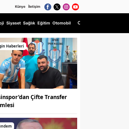
Künye
İletişim
oji
Siyaset
Sağlık
Eğitim
Otomobil
ldu
şin Haberleri
şinspor’dan Çifte Transfer
mlesi
ündem