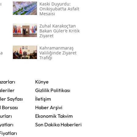
ı
Kaski̇ Duyurdu:
Onikişubat’ta Asfalt
Mesaisi
Zuhal Karakoç’tan
Bakan Güler’e Kritik
Ziyaret
Kahramanmaraş
na
Valiliğinde Ziyaret
Trafiği
zarları
Künye
leriler
Gizlilik Politikası
ler Sayfası
İletişim
l Borsası
Haber Arşivi
urları
Ekonomik Takvim
yatları
Son Dakika Haberleri
Fiyatları