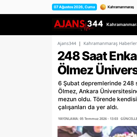
07 Ağustos 2026, Cuma
Kahramanmara
Ajans344
|
Kahramanmaraş Haberler
248 Saat Enka
Ölmez Üniver
6 Şubat depremlerinde 248 s
Ölmez, Ankara Üniversitesin
mezun oldu. Törende kendisi
çalışanları da yer aldı.
YAYINLAMA: 05 Temmuz 2026 - 13:03
GÜNCELLEM