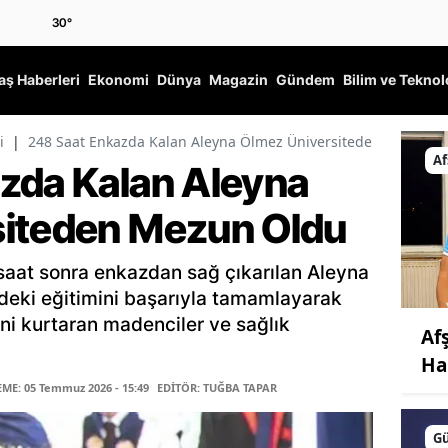
30
°
ş Haberleri
Ekonomi
Dünya
Magazin
Gündem
Bilim ve Teknol
i
|
248 Saat Enkazda Kalan Aleyna Ölmez Üniversiteden Mezun O
Af
zda Kalan Aleyna
siteden Mezun Oldu
aat sonra enkazdan sağ çıkarılan Aleyna
deki eğitimini başarıyla tamamlayarak
ni kurtaran madenciler ve sağlık
Af
Ha
E: 05 Temmuz 2026 - 15:49
EDİTÖR: TUĞBA TAPAR
G