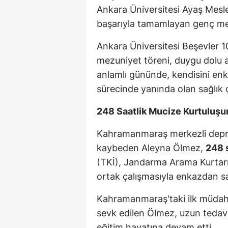
Ankara Üniversitesi Ayaş Mesl
başarıyla tamamlayan genç mez
Ankara Üniversitesi Beşevler 10
mezuniyet töreni, duygu dolu 
anlamlı gününde, kendisini enk
sürecinde yanında olan sağlık ça
248 Saatlik Mucize Kurtuluşun
Kahramanmaraş merkezli depre
kaybeden Aleyna Ölmez,
248 
(TKİ), Jandarma Arama Kurtarma
ortak çalışmasıyla enkazdan sağ
Kahramanmaraş'taki ilk müdah
sevk edilen Ölmez, uzun tedav
eğitim hayatına devam etti.