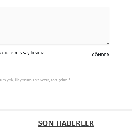
abul etmiş sayılırsınız
GÖNDER
yorum yok, ilk yorumu siz yazın, tartışalım *
SON HABERLER