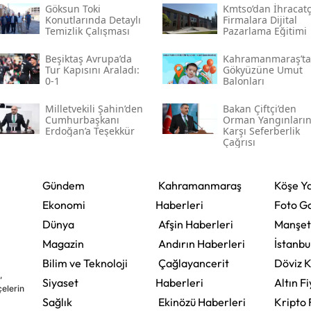
Göksun Toki̇
Kmtso’dan İhracatç
Konutlarında Detaylı
Firmalara Dijital
Temizlik Çalışması
Pazarlama Eğitimi
Beşiktaş Avrupa’da
Kahramanmaraş’ta
Tur Kapısını Araladı:
Gökyüzüne Umut
0-1
Balonları
Milletvekili Şahin’den
Bakan Çiftçi’den
Cumhurbaşkanı
Orman Yangınları
Erdoğan’a Teşekkür
Karşı Seferberlik
Çağrısı
Gündem
Kahramanmaraş
Köşe Ya
Ekonomi
Haberleri
Foto Ga
Dünya
Afşin Haberleri
Manşet
Magazin
Andırın Haberleri
İstanbu
Bilim ve Teknoloji
Çağlayancerit
Döviz K
,
Siyaset
Haberleri
Altın Fi
çelerin
Sağlık
Ekinözü Haberleri
Kripto 