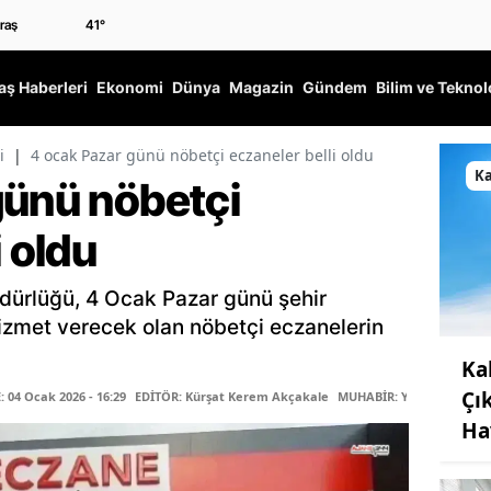
41
°
ş Haberleri
Ekonomi
Dünya
Magazin
Gündem
Bilim ve Teknol
i
|
4 ocak Pazar günü nöbetçi eczaneler belli oldu
K
günü nöbetçi
i oldu
dürlüğü, 4 Ocak Pazar günü şehir
izmet verecek olan nöbetçi eczanelerin
Ka
Çı
04 Ocak 2026 - 16:29
EDİTÖR: Kürşat Kerem Akçakale
MUHABİR: Yadigar Jira
Ha