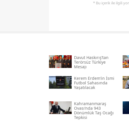
* Bu içerik ile ilgili 
Davut Haskırış’tan
Terörsüz Türkiye
Mesajı
Kerem Erdem’in İsmi
Futbol Sahasında
Yaşatılacak
Kahramanmaraş
Ovası’nda 943
Dönümlük Taş Ocağı
Tepkisi