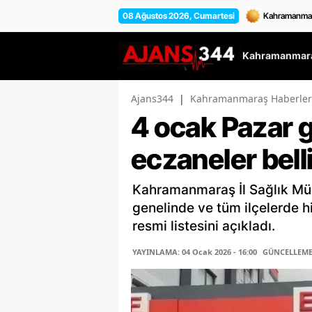
08 Ağustos 2026, Cumartesi
Kahramanmara
Ajans344
|
Kahramanmaraş Haberler
4 ocak Pazar 
eczaneler bell
Kahramanmaraş İl Sağlık Mü
genelinde ve tüm ilçelerde h
resmi listesini açıkladı.
YAYINLAMA: 04 Ocak 2026 - 16:00
GÜNCELLEME: 