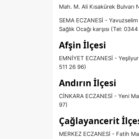
Mah. M. Ali Kısakürek Bulvarı
SEMA ECZANESİ - Yavuzselim 
Sağlık Ocağı karşısı (Tel: 034
Afşin İlçesi
EMNİYET ECZANESİ - Yeşilyurt
511 26 96)
Andırın İlçesi
CİNKARA ECZANESİ - Yeni Mah
97)
Çağlayancerit İlçe
MERKEZ ECZANESİ - Fatih Mah.