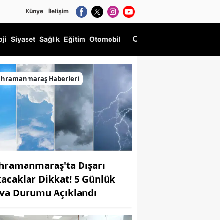
Künye
İletişim
oji
Siyaset
Sağlık
Eğitim
Otomobil
ahramanmaraş Haberleri
hramanmaraş'ta Dışarı
kacaklar Dikkat! 5 Günlük
va Durumu Açıklandı