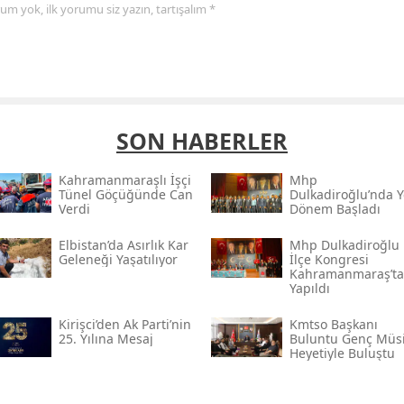
yorum yok, ilk yorumu siz yazın, tartışalım *
SON HABERLER
Kahramanmaraşlı İşçi
Mhp
Tünel Göçüğünde Can
Dulkadiroğlu’nda Y
Verdi
Dönem Başladı
Elbistan’da Asırlık Kar
Mhp Dulkadiroğlu
Geleneği Yaşatılıyor
İlçe Kongresi
Kahramanmaraş’ta
Yapıldı
Kirişci’den Ak Parti’nin
Kmtso Başkanı
25. Yılına Mesaj
Buluntu Genç Müsi
Heyetiyle Buluştu