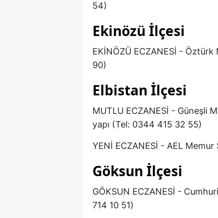
54)
Ekinözü İlçesi
EKİNÖZÜ ECZANESİ - Öztürk M
90)
Elbistan İlçesi
MUTLU ECZANESİ - Güneşli Mah
yapı (Tel: 0344 415 32 55)
YENİ ECZANESİ - AEL Memur Sit
Göksun İlçesi
GÖKSUN ECZANESİ - Cumhuriyet
714 10 51)