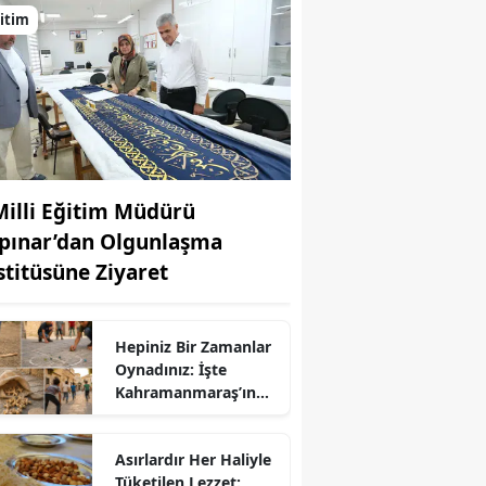
itim
 Milli Eğitim Müdürü
pınar’dan Olgunlaşma
stitüsüne Ziyaret
Hepiniz Bir Zamanlar
r
Oynadınız: İşte
Kahramanmaraş’ın
Unutulan Çocuk
Oyunları
Asırlardır Her Haliyle
Tüketilen Lezzet: