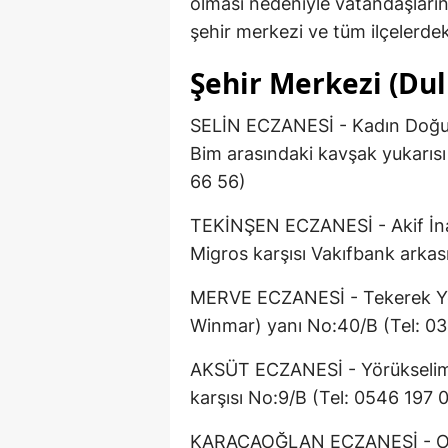
olması nedeniyle vatandaşların ac
şehir merkezi ve tüm ilçelerdek
Şehir Merkezi (Dul
SELİN ECZANESİ - Kadın Doğu
Bim arasındaki kavşak yukarısı 
66 56)
TEKİNŞEN ECZANESİ - Akif İnan
Migros karşısı Vakıfbank arkas
MERVE ECZANESİ - Tekerek Yolu 
Winmar) yanı No:40/B (Tel: 0
AKSÜT ECZANESİ - Yörükselim 
karşısı No:9/B (Tel: 0546 197 
KARACAOĞLAN ECZANESİ - Orma