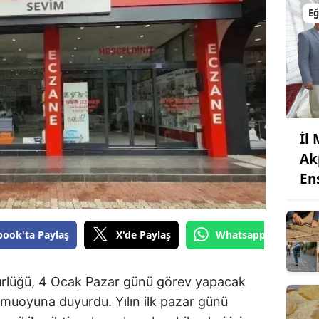
Eğ
İl
Ak
En
book'ta Paylaş
X'de Paylaş
Whatsapp'tan Gönde
rlüğü, 4 Ocak Pazar günü görev yapacak
kamuoyuna duyurdu. Yılın ilk pazar günü