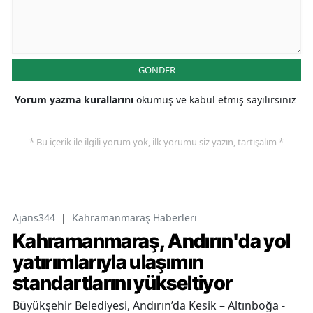
GÖNDER
Yorum yazma kurallarını
okumuş ve kabul etmiş sayılırsınız
* Bu içerik ile ilgili yorum yok, ilk yorumu siz yazın, tartışalım *
Ajans344
|
Kahramanmaraş Haberleri
Kahramanmaraş, Andırın'da yol
yatırımlarıyla ulaşımın
standartlarını yükseltiyor
Büyükşehir Belediyesi, Andırın’da Kesik – Altınboğa -