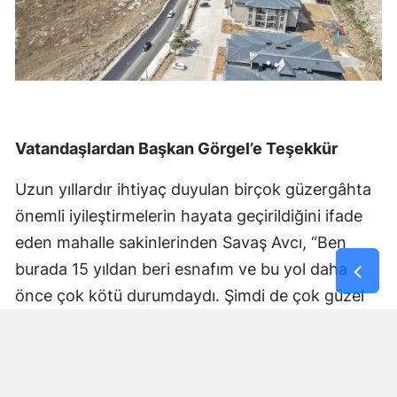
Vatandaşlardan Başkan Görgel’e Teşekkür
Uzun yıllardır ihtiyaç duyulan birçok güzergâhta
önemli iyileştirmelerin hayata geçirildiğini ifade
eden mahalle sakinlerinden Savaş Avcı, “Ben
burada 15 yıldan beri esnafım ve bu yol daha
önce çok kötü durumdaydı. Şimdi de çok güzel
hale getiriliyor. Büyükşehir Belediye Başkanımız
Fırat Görgel’e verdiği hizmetten dolayı çok
teşekkür ederim. Bizleri tozdan topraktan