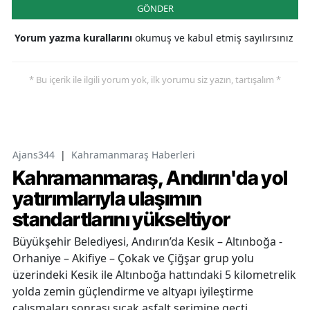
GÖNDER
Yorum yazma kurallarını
okumuş ve kabul etmiş sayılırsınız
* Bu içerik ile ilgili yorum yok, ilk yorumu siz yazın, tartışalım *
Ajans344
|
Kahramanmaraş Haberleri
Kahramanmaraş, Andırın'da yol
yatırımlarıyla ulaşımın
standartlarını yükseltiyor
Büyükşehir Belediyesi, Andırın’da Kesik – Altınboğa -
Orhaniye – Akifiye – Çokak ve Çiğşar grup yolu
üzerindeki Kesik ile Altınboğa hattındaki 5 kilometrelik
yolda zemin güçlendirme ve altyapı iyileştirme
çalışmaları sonrası sıcak asfalt serimine geçti.