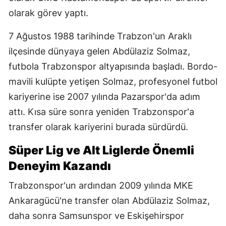
olarak görev yaptı.
7 Ağustos 1988 tarihinde Trabzon'un Araklı
ilçesinde dünyaya gelen Abdülaziz Solmaz,
futbola Trabzonspor altyapısında başladı. Bordo-
mavili kulüpte yetişen Solmaz, profesyonel futbol
kariyerine ise 2007 yılında Pazarspor'da adım
attı. Kısa süre sonra yeniden Trabzonspor'a
transfer olarak kariyerini burada sürdürdü.
Süper Lig ve Alt Liglerde Önemli
Deneyim Kazandı
Trabzonspor'un ardından 2009 yılında MKE
Ankaragücü'ne transfer olan Abdülaziz Solmaz,
daha sonra Samsunspor ve Eskişehirspor