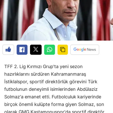
TFF 2. Lig Kırmızı Grup'ta yeni sezon
hazırlıklarını sürdüren Kahramanmaraş
İstiklalspor, sportif direktörlük görevini Türk
futbolunun deneyimli isimlerinden Abdülaziz
Solmaz'a emanet etti. Futbolculuk kariyerinde
birçok önemli kulüpte forma giyen Solmaz, son
olarak GMG Kastamonuspor'da sportif direktör