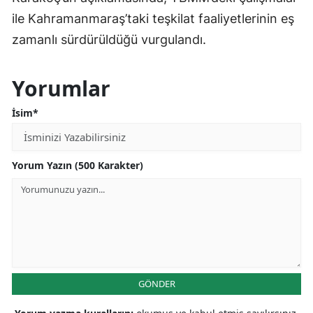
ile Kahramanmaraş’taki teşkilat faaliyetlerinin eş
zamanlı sürdürüldüğü vurgulandı.
Yorumlar
İsim*
Yorum Yazın (500 Karakter)
GÖNDER