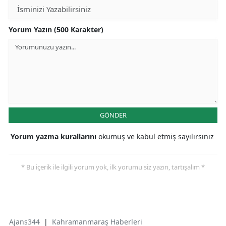
Yorum Yazın (500 Karakter)
GÖNDER
Yorum yazma kurallarını
okumuş ve kabul etmiş sayılırsınız
* Bu içerik ile ilgili yorum yok, ilk yorumu siz yazın, tartışalım *
Ajans344
|
Kahramanmaraş Haberleri