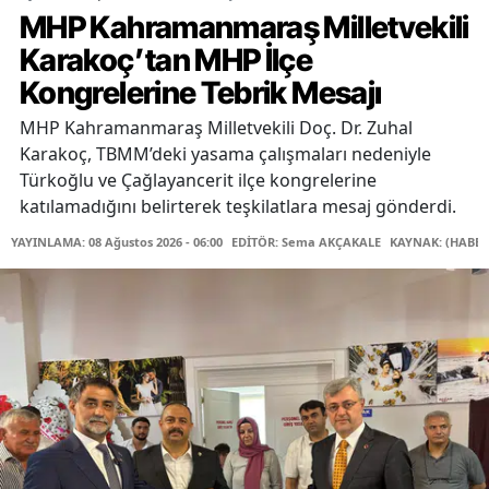
MHP Kahramanmaraş Milletvekili
Karakoç’tan MHP İlçe
Kongrelerine Tebrik Mesajı
MHP Kahramanmaraş Milletvekili Doç. Dr. Zuhal
Karakoç, TBMM’deki yasama çalışmaları nedeniyle
Türkoğlu ve Çağlayancerit ilçe kongrelerine
katılamadığını belirterek teşkilatlara mesaj gönderdi.
YAYINLAMA: 08 Ağustos 2026 - 06:00
EDİTÖR: Sema AKÇAKALE
KAYNAK: (HABER