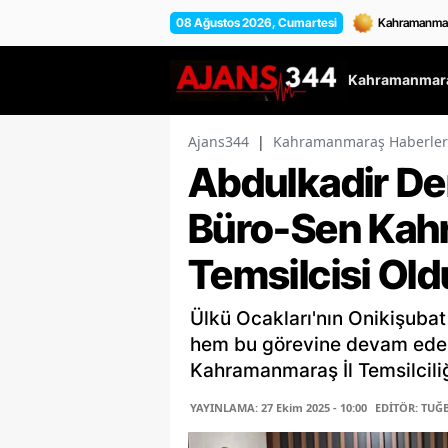
08 Ağustos 2026, Cumartesi
Kahramanmara
Ajans344
|
Kahramanmaraş Haberler
Abdulkadir De
Büro-Sen Kah
Temsilcisi Old
Ülkü Ocakları'nın Onikişuba
hem bu görevine devam eder
Kahramanmaraş İl Temsilciliği
YAYINLAMA: 27 Ekim 2025 - 10:00
EDİTÖR: TUĞ