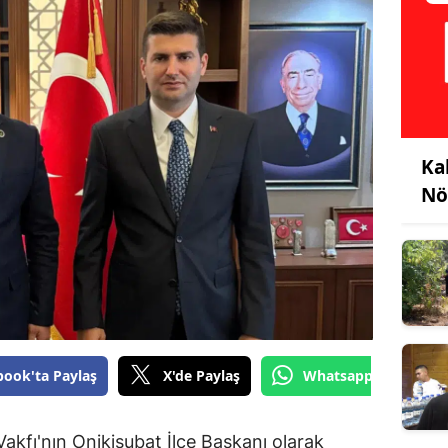
Ka
Nö
book'ta Paylaş
X'de Paylaş
Whatsapp'tan Gönde
Vakfı'nın Onikişubat İlçe Başkanı olarak