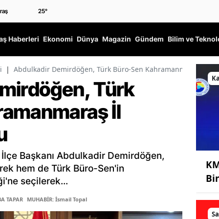
25
°
ş Haberleri
Ekonomi
Dünya
Magazin
Gündem
Bilim ve Teknol
i
|
Abdulkadir Demirdöğen, Türk Büro-Sen Kahramanmaraş İl Tem
K
mirdöğen, Türk
ramanmaraş İl
u
t İlçe Başkanı Abdulkadir Demirdöğen,
KM
ek hem de Türk Büro-Sen'in
Bi
'ne seçilerek...
BA TAPAR
MUHABİR: İsmail Topal
Sa