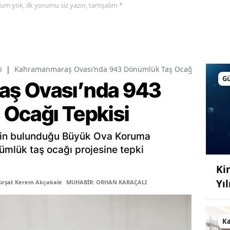
yorum yok, ilk yorumu siz yazın, tartışalım *
i
|
Kahramanmaraş Ovası’nda 943 Dönümlük Taş Ocağı Tepkisi
G
ş Ovası’nda 943
Ocağı Tepkisi
inin bulunduğu Büyük Ova Koruma
ümlük taş ocağı projesine tepki
Kir
Yı
ürşat Kerem Akçakale
MUHABİR: ORHAN KARAÇALI
K