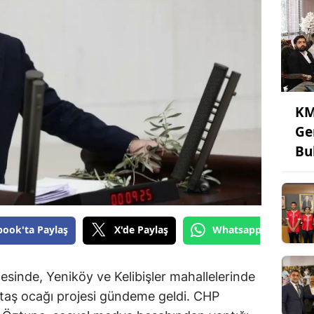
KM
Ge
Bu
book'ta Paylaş
X'de Paylaş
Whatsapp'tan Gönde
sinde, Yeniköy ve Kelibişler mahallelerinde
n taş ocağı projesi gündeme geldi. CHP