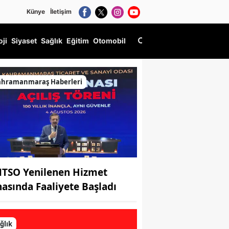
Künye
İletişim
oji
Siyaset
Sağlık
Eğitim
Otomobil
silcisi Oldu
ahramanmaraş Haberleri
TSO Yenilenen Hizmet
nasında Faaliyete Başladı
ğlık