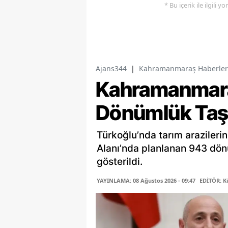
* Bu içerik ile ilgili 
Ajans344
|
Kahramanmaraş Haberler
Kahramanmara
Dönümlük Taş 
Türkoğlu’nda tarım araziler
Alanı’nda planlanan 943 dön
gösterildi.
YAYINLAMA: 08 Ağustos 2026 - 09:47
EDİTÖR: K