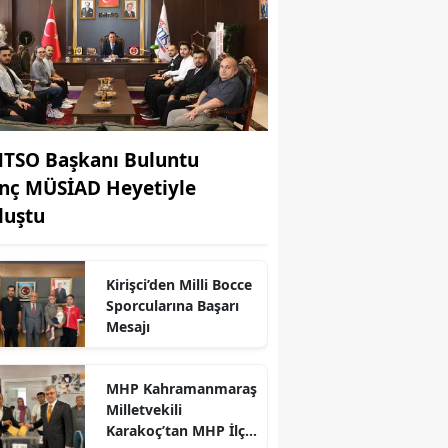
TSO Başkanı Buluntu
nç MÜSİAD Heyetiyle
luştu
Kirişci’den Milli Bocce
Sporcularına Başarı
Mesajı
r
MHP Kahramanmaraş
Milletvekili
Karakoç’tan MHP İlçe