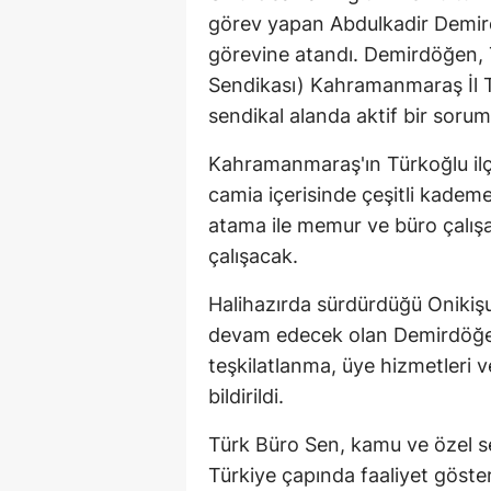
görev yapan Abdulkadir Demird
görevine atandı. Demirdöğen, 
Sendikası) Kahramanmaraş İl Te
sendikal alanda aktif bir sorum
Kahramanmaraş'ın Türkoğlu ilçe
camia içerisinde çeşitli kadem
atama ile memur ve büro çalış
çalışacak.
Halihazırda sürdürdüğü Onikişu
devam edecek olan Demirdöğe
teşkilatlanma, üye hizmetleri v
bildirildi.
Türk Büro Sen, kamu ve özel sek
Türkiye çapında faaliyet göst