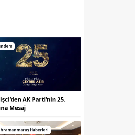
ündem
işci’den AK Parti’nin 25.
lına Mesaj
ahramanmaraş Haberleri