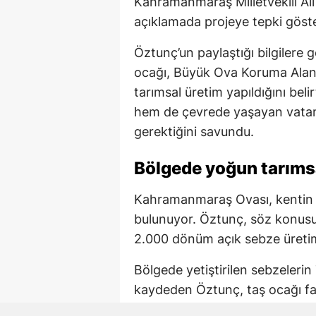
Kahramanmaraş Milletvekili Al
açıklamada projeye tepki göster
Öztunç’un paylaştığı bilgilere
ocağı, Büyük Ova Koruma Alanı 
tarımsal üretim yapıldığını bel
hem de çevrede yaşayan vatanda
gerektiğini savundu.
Bölgede yoğun tarımsa
Kahramanmaraş Ovası, kentin ö
bulunuyor. Öztunç, söz konusu
2.000 dönüm açık sebze üretim
Bölgede yetiştirilen sebzelerin 
kaydeden Öztunç, taş ocağı faal
etkilerine dikkat çekti.