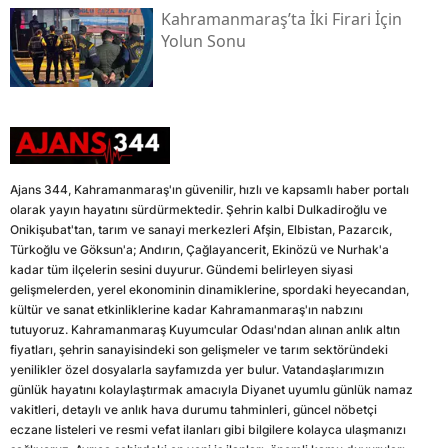
Kahramanmaraş’ta İki Firari İçin
Yolun Sonu
Ajans 344, Kahramanmaraş'ın güvenilir, hızlı ve kapsamlı haber portalı
olarak yayın hayatını sürdürmektedir. Şehrin kalbi Dulkadiroğlu ve
Onikişubat'tan, tarım ve sanayi merkezleri Afşin, Elbistan, Pazarcık,
Türkoğlu ve Göksun'a; Andırın, Çağlayancerit, Ekinözü ve Nurhak'a
kadar tüm ilçelerin sesini duyurur. Gündemi belirleyen siyasi
gelişmelerden, yerel ekonominin dinamiklerine, spordaki heyecandan,
kültür ve sanat etkinliklerine kadar Kahramanmaraş'ın nabzını
tutuyoruz. Kahramanmaraş Kuyumcular Odası'ndan alınan anlık altın
fiyatları, şehrin sanayisindeki son gelişmeler ve tarım sektöründeki
yenilikler özel dosyalarla sayfamızda yer bulur. Vatandaşlarımızın
günlük hayatını kolaylaştırmak amacıyla Diyanet uyumlu günlük namaz
vakitleri, detaylı ve anlık hava durumu tahminleri, güncel nöbetçi
eczane listeleri ve resmi vefat ilanları gibi bilgilere kolayca ulaşmanızı