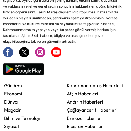
sağlıyoruz. Ayrıca şehirdeki en yeni iş ilanları, önemli kamu duyuruları
ve yaklaşan yerel ve genel seçim sonuçları hakkında en doğru bilgiyi ilk
bizden öğrenirsiniz. Tarihi Maraş depremi gibi toplumsal hafızamızda
yer eden olayları unutmadan, şehrimizin eşsiz gastronomisini, yöresel
lezzetlerini ve kültürel mirasını da sayfalarımıza taşıyoruz. Kısacası,
Kahramanmaraş'ta yaşayan veya bu şehre gönül vermiş herkes için
tasarlanan Ajans 344, habere, bilgiye ve aradığınız her şeye
ulaşabileceğiniz tek ve en güvenilir adrestir.
Gündem
Kahramanmaraş Haberleri
Ekonomi
Afşin Haberleri
Dünya
Andırın Haberleri
Magazin
Çağlayancerit Haberleri
Bilim ve Teknoloji
Ekinözü Haberleri
Siyaset
Elbistan Haberleri