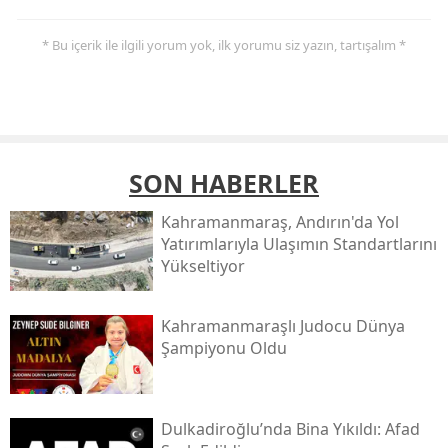
* Bu içerik ile ilgili yorum yok, ilk yorumu siz yazın, tartışalım *
SON HABERLER
Kahramanmaraş, Andırın'da Yol
Yatırımlarıyla Ulaşımın Standartlarını
Yükseltiyor
Kahramanmaraşlı Judocu Dünya
Şampiyonu Oldu
Dulkadiroğlu’nda Bina Yıkıldı: Afad