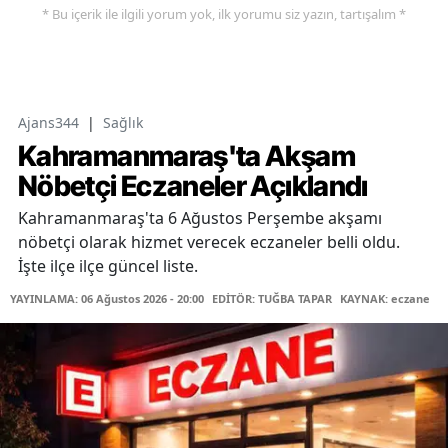
* Bu içerik ile ilgili yorum yok, ilk yorumu siz yazın, tartışalım *
Ajans344
|
Sağlık
Kahramanmaraş'ta Akşam
Nöbetçi Eczaneler Açıklandı
Kahramanmaraş'ta 6 Ağustos Perşembe akşamı
nöbetçi olarak hizmet verecek eczaneler belli oldu.
İşte ilçe ilçe güncel liste.
YAYINLAMA: 06 Ağustos 2026 - 20:00
EDİTÖR: TUĞBA TAPAR
KAYNAK: eczane