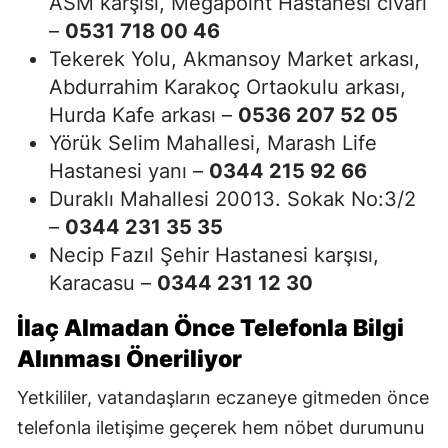
ASM karşısı, Megapoint Hastanesi civarı
–
0531 718 00 46
Tekerek Yolu, Akmansoy Market arkası,
Abdurrahim Karakoç Ortaokulu arkası,
Hurda Kafe arkası –
0536 207 52 05
Yörük Selim Mahallesi, Marash Life
Hastanesi yanı –
0344 215 92 66
Duraklı Mahallesi 20013. Sokak No:3/2
–
0344 231 35 35
Necip Fazıl Şehir Hastanesi karşısı,
Karacasu –
0344 231 12 30
İlaç Almadan Önce Telefonla Bilgi
Alınması Öneriliyor
Yetkililer, vatandaşların eczaneye gitmeden önce
telefonla iletişime geçerek hem nöbet durumunu