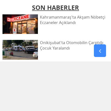
SON HABERLER
Kahramanmaraş'ta Akşam Nöbetçi
Eczaneler Açıklandı
Onikişubat'ta Otomobilin Çarptığı
Çocuk Yaralandı
Pazarcık’ta Yollar Büyükşehir’le
Yenileniyor
Onikişubat'ta Yeni Gündüz Bakımevi
Kayıtları Başladı!