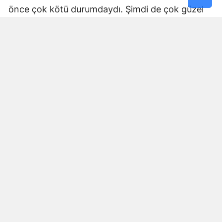
önce çok kötü durumdaydı. Şimdi de çok güzel
hale getiriliyor. Büyükşehir Belediye Başkanımız
Fırat Görgel’e verdiği hizmetten dolayı çok
teşekkür ederim. Bizleri tozdan topraktan
kurtardı” dedi. Yapılan bakım, onarım ve asfalt
uygulamaları sayesinde ulaşımın daha güvenli ve
konforlu hale geldiğini söyleyen bir diğer mahalle
sakini İsmail Öksüz, “Yolumuz bozuktu. Bu yıl çok
yağmur yağdığı için yollarımızda çökmeler
oluşmuştu. Sağ olsun Büyükşehir Belediye
Başkanımız Fırat Görgel hizmet anlayışı ile
yollarımızı yaptı. Otoban gibi yol oldu burası”
ifadelerini kullandı.