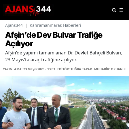
Ajans344
|
Kahramanmaraş Haberleri
Afşin’de Dev Bulvar Trafiğe
Açılıyor
Afşin’de yapımı tamamlanan Dr. Devlet Bahçeli Bulvarı,
23 Mayıs’ta araç trafiğine açılıyor.
YAYINLAMA: 23 Mayıs 2026 - 13:03
EDİTÖR: TUĞBA TAPAR
MUHABİR: ORHAN KA