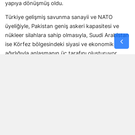
yapıya dönüşmüş oldu.
Türkiye gelişmiş savunma sanayii ve NATO
üyeliğiyle, Pakistan geniş askeri kapasitesi ve
nükleer silahlara sahip olmasıyla, Suudi Arabistan
ise Körfez bölgesindeki siyasi ve ekonomik
ağırlığıyla anlaşmanın üç tarafını oluşturuyor.
Anlaşmanın nasıl uygulanacağı, ortak savunma
yükümlülüğünün hangi mekanizmalar üzerinden
işletileceği ve askeri koordinasyonun kapsamına
ilişkin ayrıntılar ise ilerleyen dönemde daha fazla
netlik kazanacak.
Bölgesel güvenlik dengeleri
açısından dikkat çekici adım