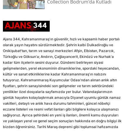
Collection Bodrum'da Kutladı
Ajans 344, Kahramanmaraş'ın güvenilir, hızlı ve kapsamlı haber portalı
olarak yayın hayatını sürdürmektedir. Şehrin kalbi Dulkadiroğlu ve
Onikişubat'tan, tarım ve sanayi merkezleri Afşin, Elbistan, Pazarcık,
Türkoğlu ve Göksun'a; Andırın, Çağlayancerit, Ekinözü ve Nurhak'a
kadar tüm ilçelerin sesini duyurur. Gündemi belirleyen siyasi
gelişmelerden, yerel ekonominin dinamiklerine, spordaki heyecandan,
kültür ve sanat etkinliklerine kadar Kahramanmaraş'ın nabzını
tutuyoruz. Kahramanmaraş Kuyumcular Odası'ndan alınan anlık altın
fiyatları, şehrin sanayisindeki son gelişmeler ve tarım sektöründeki
yenilikler özel dosyalarla sayfamızda yer bulur. Vatandaşlarımızın
günlük hayatını kolaylaştırmak amacıyla Diyanet uyumlu günlük namaz
vakitleri, detaylı ve anlık hava durumu tahminleri, güncel nöbetçi
eczane listeleri ve resmi vefat ilanları gibi bilgilere kolayca ulaşmanızı
sağlıyoruz. Ayrıca şehirdeki en yeni iş ilanları, önemli kamu duyuruları
ve yaklaşan yerel ve genel seçim sonuçları hakkında en doğru bilgiyi ilk
bizden öğrenirsiniz. Tarihi Maraş depremi gibi toplumsal hafızamızda