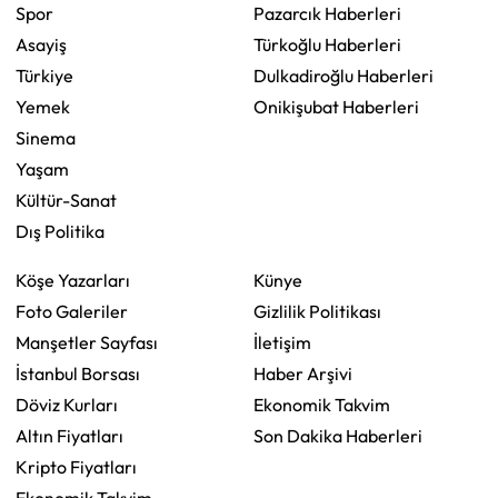
Spor
Pazarcık Haberleri
Asayiş
Türkoğlu Haberleri
Türkiye
Dulkadiroğlu Haberleri
Yemek
Onikişubat Haberleri
Sinema
Yaşam
Kültür-Sanat
Dış Politika
Köşe Yazarları
Künye
Foto Galeriler
Gizlilik Politikası
Manşetler Sayfası
İletişim
İstanbul Borsası
Haber Arşivi
Döviz Kurları
Ekonomik Takvim
Altın Fiyatları
Son Dakika Haberleri
Kripto Fiyatları
Ekonomik Takvim