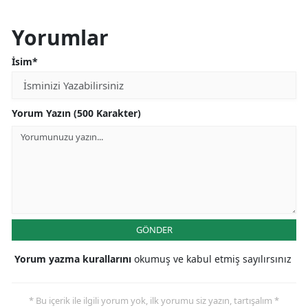
Yorumlar
İsim*
Yorum Yazın (500 Karakter)
GÖNDER
Yorum yazma kurallarını
okumuş ve kabul etmiş sayılırsınız
* Bu içerik ile ilgili yorum yok, ilk yorumu siz yazın, tartışalım *