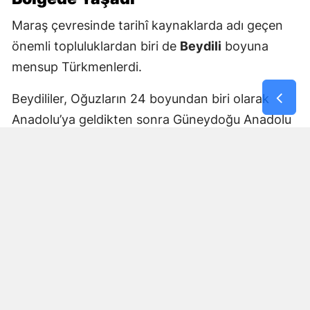
Maraş çevresinde tarihî kaynaklarda adı geçen
önemli topluluklardan biri de
Beydili
boyuna
mensup Türkmenlerdi.
Beydililer, Oğuzların 24 boyundan biri olarak
Anadolu’ya geldikten sonra Güneydoğu Anadolu
ve Çukurova çevresine yayıldı. Zamanla Dulkadirli
Türkmenlerinin önemli unsurlarından biri haline
geldiler.
Beydili boyuyla bağlantılı
Cerit ve Tecirli
aşiretlerinin
de Dulkadirli Türkmen toplulukları
arasında bulunduğu belirtiliyor. Ceritlerin kış
aylarını Amik Ovası’nda geçirip yaz aylarında
Maraş taraflarındaki yaylalara çıktıkları tarihî