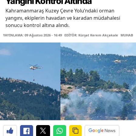
Yangını Kontrol Altında
Kahramanmaraş Kuzey Çevre Yolu’ndaki orman
yangını, ekiplerin havadan ve karadan müdahalesi
sonucu kontrol altına alındı.
YAYINLAMA: 09 Ağustos 2026 - 16:49
EDİTÖR: Kürşat Kerem Akçakale
MUHABİR: