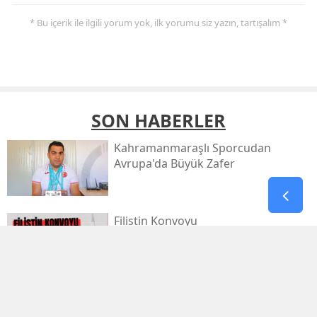
* Bu içerik ile ilgili yorum yok, ilk yorumu siz yazın, tartışalım *
SON HABERLER
Kahramanmaraşlı Sporcudan
Avrupa'da Büyük Zafer
Filistin Konvoyu
Kahramanmaraş'tan Dualarla
Uğurlanacak
Afşinspor’dan Çifte Transfer Hamlesi