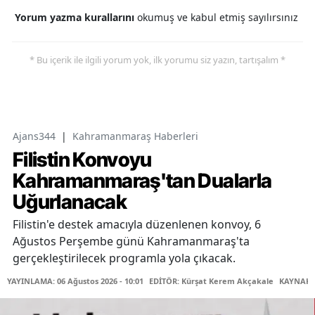
Yorum yazma kurallarını
okumuş ve kabul etmiş sayılırsınız
* Bu içerik ile ilgili yorum yok, ilk yorumu siz yazın, tartışalım *
Ajans344
|
Kahramanmaraş Haberleri
Filistin Konvoyu
Kahramanmaraş'tan Dualarla
Uğurlanacak
Filistin'e destek amacıyla düzenlenen konvoy, 6
Ağustos Perşembe günü Kahramanmaraş'ta
gerçekleştirilecek programla yola çıkacak.
YAYINLAMA: 06 Ağustos 2026 - 10:01
EDİTÖR: Kürşat Kerem Akçakale
KAYNAK: 