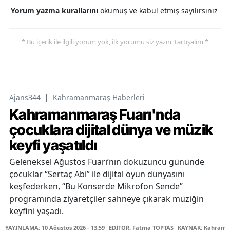
Yorum yazma kurallarını
okumuş ve kabul etmiş sayılırsınız
* Bu içerik ile ilgili yorum yok, ilk yorumu siz yazın, tartışalım *
Ajans344
|
Kahramanmaraş Haberleri
Kahramanmaraş Fuarı'nda
çocuklara dijital dünya ve müzik
keyfi yaşatıldı
Geleneksel Ağustos Fuarı’nın dokuzuncu gününde
çocuklar “Sertaç Abi” ile dijital oyun dünyasını
keşfederken, “Bu Konserde Mikrofon Sende”
programında ziyaretçiler sahneye çıkarak müziğin
keyfini yaşadı.
YAYINLAMA: 10 Ağustos 2026 - 13:59
EDİTÖR: Fatma TOPTAŞ
KAYNAK: Kahraman