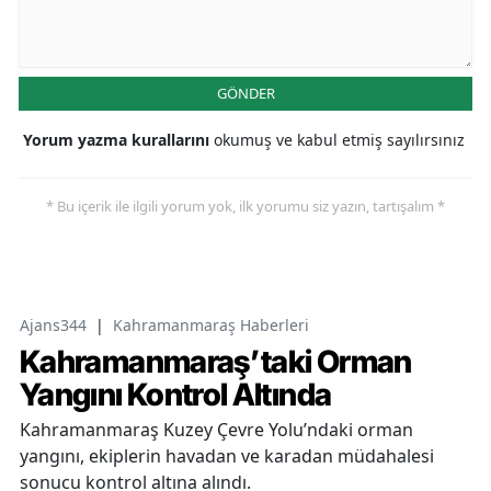
GÖNDER
Yorum yazma kurallarını
okumuş ve kabul etmiş sayılırsınız
* Bu içerik ile ilgili yorum yok, ilk yorumu siz yazın, tartışalım *
Ajans344
|
Kahramanmaraş Haberleri
Kahramanmaraş’taki Orman
Yangını Kontrol Altında
Kahramanmaraş Kuzey Çevre Yolu’ndaki orman
yangını, ekiplerin havadan ve karadan müdahalesi
sonucu kontrol altına alındı.