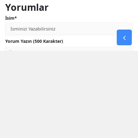
Yorumlar
İsim*
Yorum Yazın (500 Karakter)
GÖNDER
Yorum yazma kurallarını
okumuş ve kabul etmiş sayılırsınız
* Bu içerik ile ilgili yorum yok, ilk yorumu siz yazın, tartışalım *