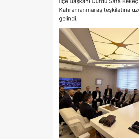
İlçe Başkanı Durdu Safa Kekeç 
Kahramanmaraş teşkilatına uzun
gelindi.