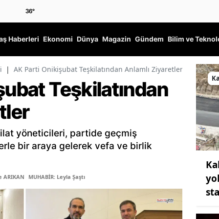
36
°
ş Haberleri
Ekonomi
Dünya
Magazin
Gündem
Bilim ve Teknol
i
|
AK Parti Onikişubat Teşkilatından Anlamlı Ziyaretler
K
şubat Teşkilatından
tler
ilat yöneticileri, partide geçmiş
le bir araya gelerek vefa ve birlik
Ka
yo
ye ARIKAN
MUHABİR: Leyla Şaştı
st