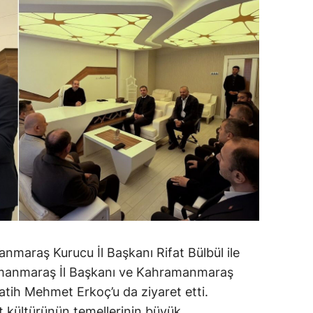
nmaraş Kurucu İl Başkanı Rifat Bülbül ile
manmaraş İl Başkanı ve Kahramanmaraş
tih Mehmet Erkoç’u da ziyaret etti.
t kültürünün temellerinin büyük