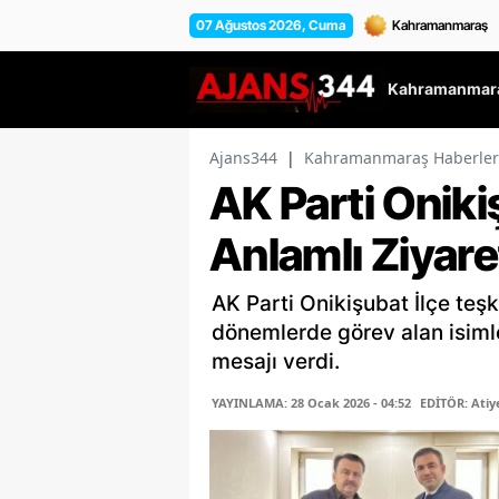
07 Ağustos 2026, Cuma
Kahramanmara
Ajans344
|
Kahramanmaraş Haberler
AK Parti Oniki
Anlamlı Ziyare
AK Parti Onikişubat İlçe teşk
dönemlerde görev alan isimler
mesajı verdi.
YAYINLAMA: 28 Ocak 2026 - 04:52
EDİTÖR: Ati