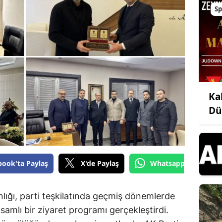
Sp
Ka
Dü
book'ta Paylaş
X'de Paylaş
Whatsapp'tan Gönde
nlığı, parti teşkilatında geçmiş dönemlerde
samlı bir ziyaret programı gerçekleştirdi.