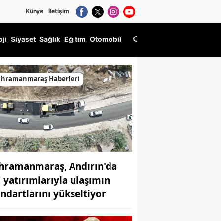
Künye
İletişim
oji
Siyaset
Sağlık
Eğitim
Otomobil
ahramanmaraş Haberleri
hramanmaraş, Andırın'da
l yatırımlarıyla ulaşımın
andartlarını yükseltiyor